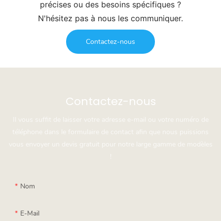
précises ou des besoins spécifiques ?
N'hésitez pas à nous les communiquer.
Contactez-nous
Contactez-nous
Il vous suffit de laisser votre adresse e-mail ou votre numéro de
téléphone dans le formulaire de contact afin que nous puissions
vous envoyer un devis gratuit pour notre large gamme de modèles
!
Nom
E-Mail