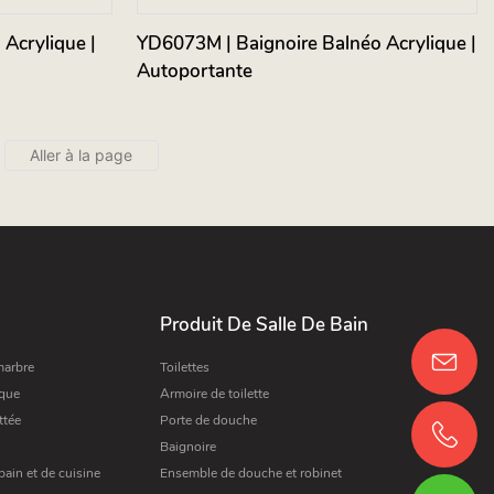
Acrylique |
YD6073M | Baignoire Balnéo Acrylique |
Autoportante
Produit De Salle De Bain
marbre
Toilettes
ique
Armoire de toilette
ttée
Porte de douche
Baignoire
bain et de cuisine
Ensemble de douche et robinet