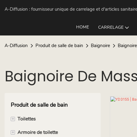
A-Diffusion :
fournisseur unique de carrelage et d'articles sanitair
HOME
CARRELAGE
A-Diffusion
Produit de salle de bain
Baignoire
Baignoire
Baignoire De Mass
Produit de salle de bain
+
Toilettes
+
Armoire de toilette
Toilettes suspendues