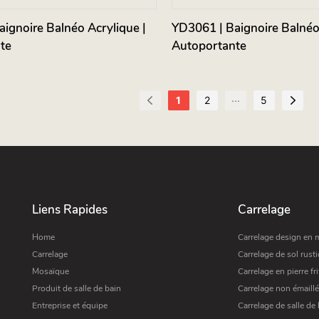
ignoire Balnéo Acrylique |
YD3061 | Baignoire Balnéo 
te
Autoportante
...
1
2
5
Liens Rapides
Carrelage
Home
Carrelage design en 
Carrelage
Carrelage de sol rust
Mosaïque
Carrelage en pierre fri
Produit de salle de bain
Carrelage non émaillé
Entreprise et équipe
Carrelage de salle de 