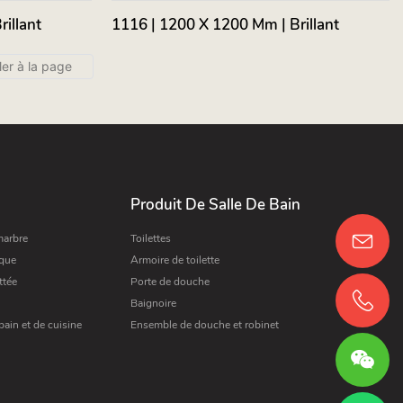
illant
1116 | 1200 X 1200 Mm | Brillant
Produit De Salle De Bain
marbre
Toilettes
ique
Armoire de toilette
ttée
Porte de douche
Baignoire
bain et de cuisine
Ensemble de douche et robinet