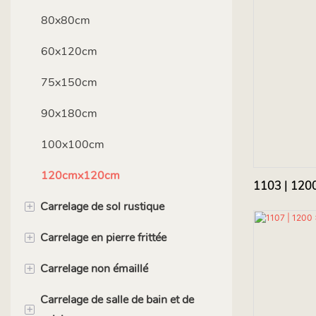
80x80cm
60x120cm
75x150cm
90x180cm
100x100cm
120cmx120cm
1103 | 1200
+
Carrelage de sol rustique
+
Carrelage en pierre frittée
40x40cm
+
Carrelage non émaillé
60x60cm
90x180cm
Carrelage de salle de bain et de
80x80cm
120x120cm
40x40cm
+