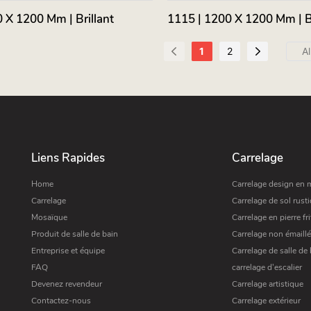
 X 1200 Mm | Brillant
1115 | 1200 X 1200 Mm | Br
1
2
Liens Rapides
Carrelage
Home
Carrelage design en 
Carrelage
Carrelage de sol rust
Mosaïque
Carrelage en pierre fri
Produit de salle de bain
Carrelage non émaillé
Entreprise et équipe
Carrelage de salle de 
FAQ
carrelage d'escalier
Devenez revendeur
Carrelage artistique
Contactez-nous
Carrelage extérieur