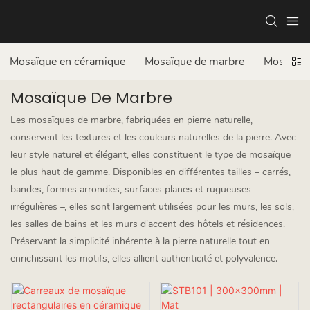
Mosaïque en céramique
Mosaïque de marbre
Mosaïque
Mosaïque De Marbre
Les mosaïques de marbre, fabriquées en pierre naturelle,
conservent les textures et les couleurs naturelles de la pierre. Avec
leur style naturel et élégant, elles constituent le type de mosaïque
le plus haut de gamme. Disponibles en différentes tailles – carrés,
bandes, formes arrondies, surfaces planes et rugueuses
irrégulières –, elles sont largement utilisées pour les murs, les sols,
les salles de bains et les murs d'accent des hôtels et résidences.
Préservant la simplicité inhérente à la pierre naturelle tout en
enrichissant les motifs, elles allient authenticité et polyvalence.