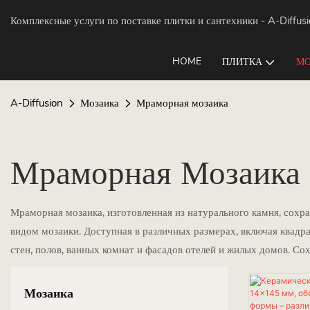
Комплексные услуги по поставке плитки и сантехники
- A-Diffus
HOME
ПЛИТКА
МО
A-Diffusion
Мозаика
Мраморная мозаика
Мраморная Мозаика
Мраморная мозаика, изготовленная из натурального камня, сохра
видом мозаики. Доступная в различных размерах, включая квадр
стен, полов, ванных комнат и фасадов отелей и жилых домов. Со
Мозаика