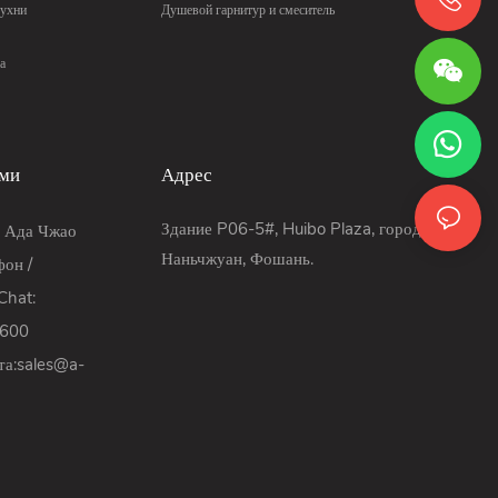
кухни
Душевой гарнитур и смеситель
а
ами
Адрес
Здание P06-5#, Huibo Plaza, город
: Ада Чжао
Наньчжуан, Фошань.
он /
hat:
9600
та:
sales@a-