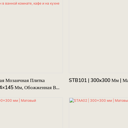
ая Мозаичная Плитка
STB101 | 300x300 Мм | М
4×145 Мм, Обожженная В
оугольной Формы –
Варианты Цветов Для
Стен В Ванной Комнате, Кафе