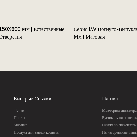
 150X600 Мм | Естественные
Серия LW Вогнуто-Выпукл
Отверстия
Мм | Матовая
Быстрые Ссылки
Плитка
Home
Мраморная дизайнерск
Плитка
Рустикальная напольн
Мозаика
Плитка из спеченного
Продукт для ванной комнаты
Неглазурованная плит