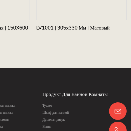
ая | 150X600
LV1001 | 305x330 Мм | Матовый
Продукт Для Ванной Комнаты
ая плитка
Туалет
ая плитка
Шкаф для ванной
 камня
Душевая дверь
ка
Ванна