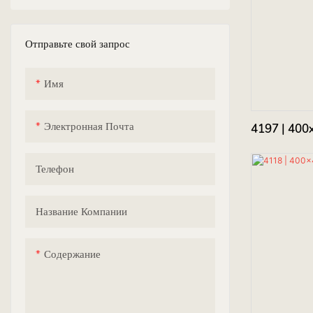
Напольная плитка 30x30 см
150см
прямоугольная плитка
напольная плитка
Отправьте свой запрос
Напольная плитка 40x40 см
шестиугольная плитка
настенная плитка
Плитка ручной работы
черепица
Имя
Электронная Почта
4197 | 400
Телефон
Название Компании
Содержание