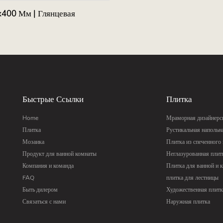
x400 Мм | Глянцевая
Быстрые Ссылки
Плитка
Home
Мраморная дизайнерск
Плитка
Рустикальная напольн
Мозаика
Плитка из спеченного
Продукт для ванной комнаты
Неглазурованная плит
Компания и команда
Плитка для ванной и 
FAQ
плитка для лестницы
Быть дилером
Художественная плитк
Связаться с нами
Наружная плитка