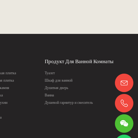
Продукт Для Ванной Комнаты
ая плитка
Туалет
ая плитка
Шкаф для ванной
 камня
Душевая дверь
ка
Ванна
кухни
Душевой гарнитур и смеситель
а