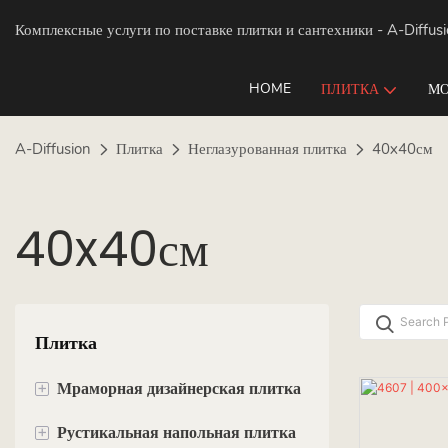
Комплексные услуги по поставке плитки и сантехники
- A-Diffus
HOME
ПЛИТКА
МО
A-Diffusion
Плитка
Неглазурованная плитка
40x40см
40x40см
Плитка
+
Мраморная дизайнерская плитка
+
Рустикальная напольная плитка
60x60см