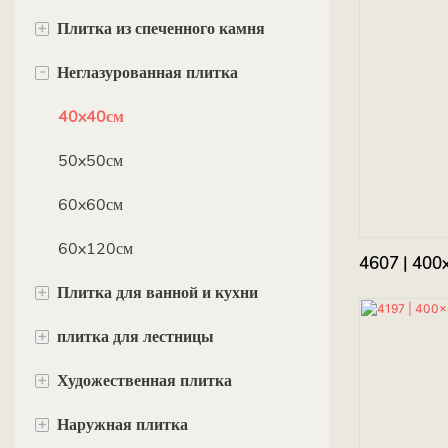
+
Плитка из спеченного камня
80x80см
40x40см
-
Неглазурованная плитка
60x120см
60x60см
90x180см
75x150см
80x80см
120x120см
40x40см
90x180см
60x120см
120x240см
50x50см
100x100см
75x150см
120x270см
60x60см
120смx120см
100x300см
60x120см
4607 | 400
+
Плитка для ванной и кухни
160x320см
+
плитка для лестницы
плитки метро
+
Художественная плитка
Настенная плитка 30x60 см
120 см
+
Наружная плитка
Настенная плитка 40x80 см
135 см
квадратная плитка