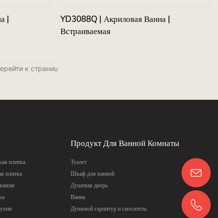
а |
YD3088Q | Акриловая Ванна |
Встраиваемая
Продукт Для Ванной Комнаты
ая плитка
Туалет
ая плитка
Шкаф для ванной
 камня
Душевая дверь
ка
Ванна
кухни
Душевой гарнитур и смеситель