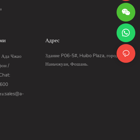
а
ами
Адрес
Здание P06-5#, Huibo Plaza, город
: Ада Чжао
Наньчжуан, Фошань.
он /
hat:
9600
та:
sales@a-