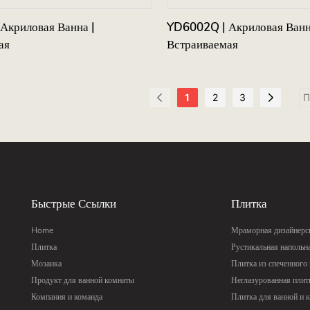
Акриловая Ванна |
YD6002Q | Акриловая Ванн
ая
Встраиваемая
1
2
3
Быстрые Ссылки
Плитка
Home
Мраморная дизайнерск
Плитка
Рустикальная напольн
Мозаика
Плитка из спеченного
Продукт для ванной комнаты
Неглазурованная плит
Компания и команда
Плитка для ванной и 