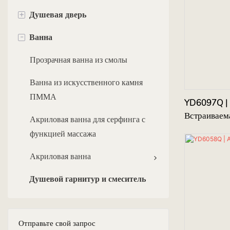
+
Душевая дверь
Туалет сертифицирован по
ПВХ (углеродистая сталь) шкаф
стандартам Watermark и CE.
-
Ванна
Деревянный шкаф
Панели для ванных комнат серии
Дизайнерский туалет
LQ
Алюминиевый корпус
Прозрачная ванна из смолы
Рекламный туалет
Бескаркасная распашная дверь
Туалетный столик из спеченного
Ванна из искусственного камня
серии WW
Писсуар
камня
ПММА
YD6097Q | 
Серия GQ - Быстрая посадка
Встраиваем
Туалет типа
Акриловая ванна для серфинга с
&quot;приседание&quot;
Серия GR - Тонкий,
функцией массажа
быстросъемный крой
Акриловая ванна
Серия HE — высокое
Душевой гарнитур и смеситель
соотношение цены и качества,
серия с быстрой установкой.
Телескопические телескопы серии
Отправьте свой запрос