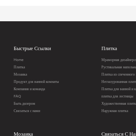
Быстрые Ссылки
Плитка
Home
Мраморная дизайнерск
Плитка
Рустикальная напольн
Мозаика
Плитка из спеченного
Продукт для ванной комнаты
Неглазурованная плит
Компания и команда
Плитка для ванной и 
FAQ
плитка для лестницы
Быть дилером
Художественная плитк
Связаться с нами
Наружная плитка
Мозаика
Связаться С Н