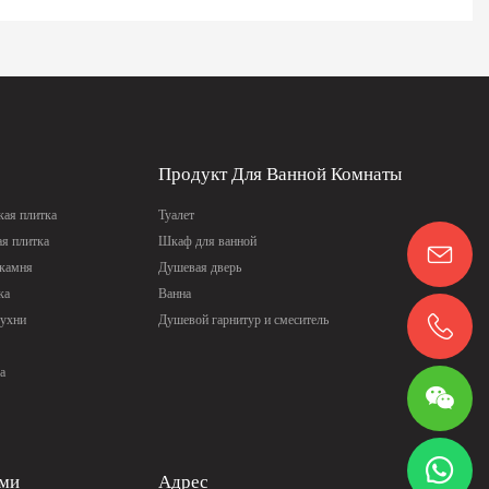
Продукт Для Ванной Комнаты
ая плитка
Туалет
ая плитка
Шкаф для ванной
 камня
Душевая дверь
ка
Ванна
кухни
Душевой гарнитур и смеситель
а
ами
Адрес