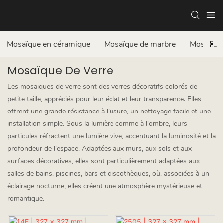
Mosaïque en céramique
Mosaïque de marbre
Mosaïque
Mosaïque De Verre
Les mosaïques de verre sont des verres décoratifs colorés de
petite taille, appréciés pour leur éclat et leur transparence. Elles
offrent une grande résistance à l'usure, un nettoyage facile et une
installation simple. Sous la lumière comme à l'ombre, leurs
particules réfractent une lumière vive, accentuant la luminosité et la
profondeur de l'espace. Adaptées aux murs, aux sols et aux
surfaces décoratives, elles sont particulièrement adaptées aux
salles de bains, piscines, bars et discothèques, où, associées à un
éclairage nocturne, elles créent une atmosphère mystérieuse et
romantique.