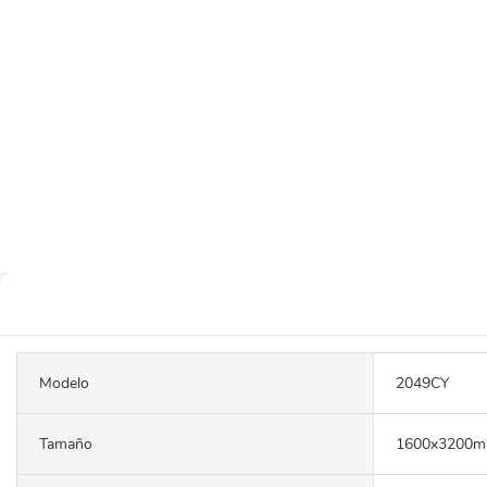
Modelo
2049CY
Tamaño
1600x3200