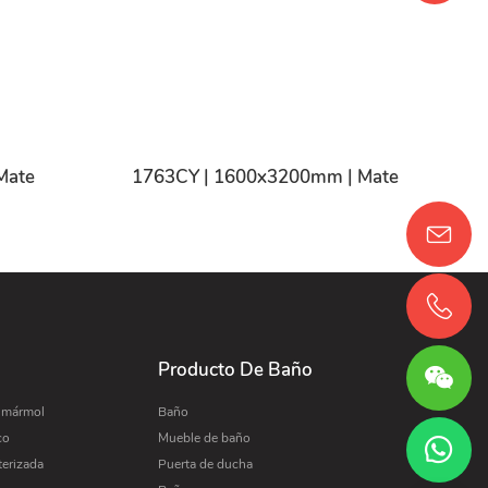
Mate
1763CY | 1600x3200mm | Mate
Producto De Baño
e mármol
Baño
co
Mueble de baño
terizada
Puerta de ducha