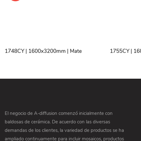
1748CY | 1600x3200mm | Mate
1755CY | 1
El negocio de A-diffusion comenzó inicialmente con
baldosas de cerámica. De acuerdo con las diversas
demandas de los clientes, la variedad de productos se ha
ampliado continuamente para incluir mosaicos, productos