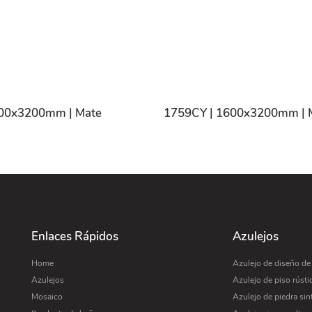
600x3200mm | Mate
1759CY | 1600x3200mm | 
Enlaces Rápidos
Azulejos
Home
Azulejo de diseño d
Azulejos
Azulejo de piso rústi
Mosaico
Azulejo de piedra sin