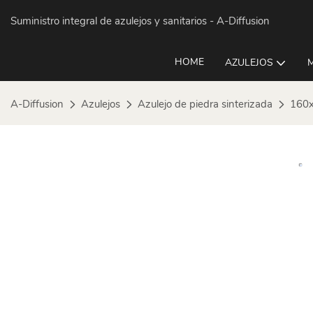
Suministro integral de azulejos y sanitarios
- A-Diffusion
HOME
AZULEJOS
A-Diffusion
Azulejos
Azulejo de piedra sinterizada
160