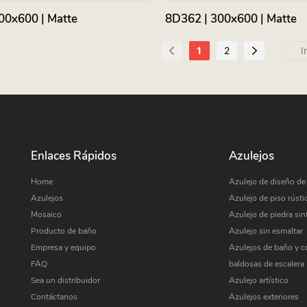
00x600 | Matte
8D362 | 300x600 | Matte
1
2
Enlaces Rápidos
Azulejos
Home
Azulejo de diseño d
Azulejos
Azulejo de piso rústi
Mosaico
Azulejo de piedra sin
Producto de baño
Azulejo sin esmaltar
Empresa y equipo
Azulejos de baño y c
FAQ
baldosas de escalera
Sea un distribuidor
Azulejo artístico
Contáctanos
Azulejos exteriores