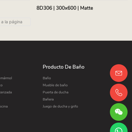
8D306 | 300x600 | Matte
Producto De Baño
e mármol
Baño
co
Mueble de baño
terizada
Puerta de ducha
Bañera
ocina
Juego de ducha y grifo