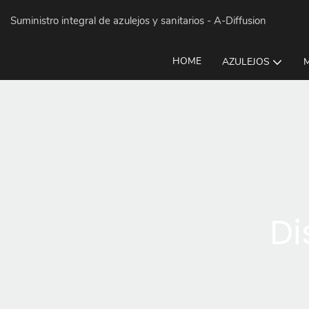
Suministro integral de azulejos y sanitarios
- A-Diffusion
HOME
AZULEJOS
Di