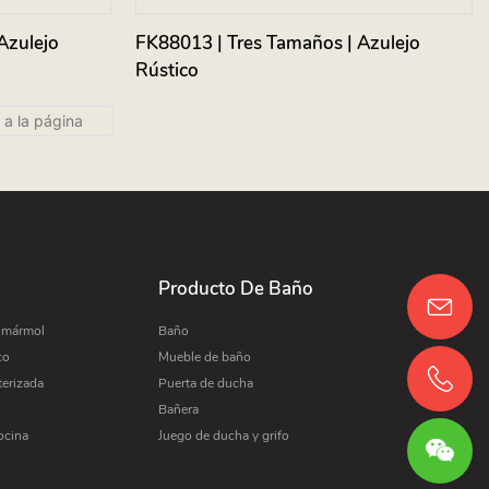
Azulejo
FK88013 | Tres Tamaños | Azulejo
Rústico
Producto De Baño
e mármol
Baño
co
Mueble de baño
terizada
Puerta de ducha
Bañera
ocina
Juego de ducha y grifo