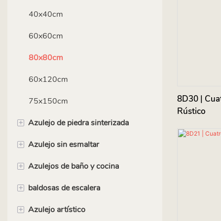
80x80cm
40x40cm
60x120cm
60x60cm
75x150cm
80x80cm
90x180cm
60x120cm
8D30 | Cua
100x100cm
75x150cm
Rústico
+
Azulejo de piedra sinterizada
120 cm x 120 cm
+
Azulejo sin esmaltar
90x180cm
+
Azulejos de baño y cocina
120x120cm
40x40cm
+
baldosas de escalera
120x240cm
50x50cm
azulejos del metro
+
Azulejo artístico
120x270cm
60x60cm
Azulejos de pared de 30x60 cm
120 centímetros