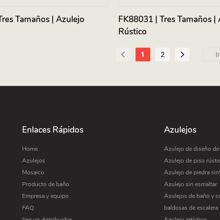
Tres Tamaños | Azulejo
FK88031 | Tres Tamaños | 
Rústico
1
2
Enlaces Rápidos
Azulejos
Home
Azulejo de diseño d
Azulejos
Azulejo de piso rústi
Mosaico
Azulejo de piedra sin
Producto de baño
Azulejo sin esmaltar
Empresa y equipo
Azulejos de baño y c
FAQ
baldosas de escalera
Sea un distribuidor
Azulejo artístico