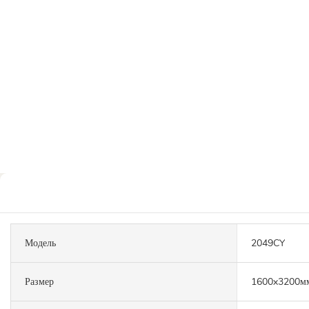
Модель
2049CY
Размер
1600x3200м