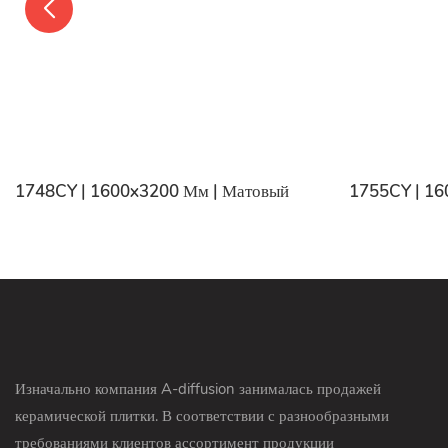
1748CY | 1600x3200 Мм | Матовый
1755CY | 16
Изначально компания A-diffusion занималась продажей
керамической плитки. В соответствии с разнообразными
требованиями клиентов ассортимент продукции