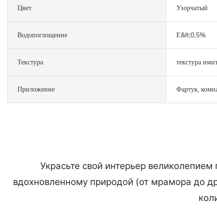
Цвет
Узорчатый
Водопоглощение
Е&lt;0,5%
Текстура
текстура ими
Приложение
Фартук, комна
Украсьте свой интерьер великолепием 
вдохновленному природой (от мрамора до др
кол