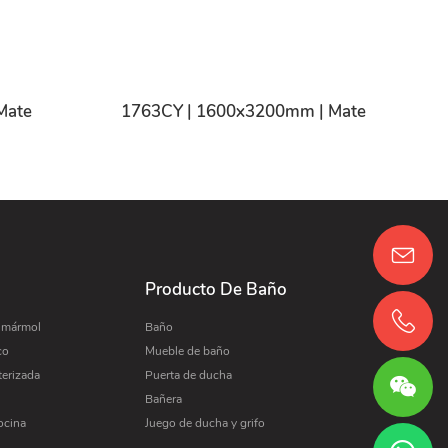
Mate
1763CY | 1600x3200mm | Mate
Producto De Baño
e mármol
Baño
co
Mueble de baño
terizada
Puerta de ducha
Bañera
ocina
Juego de ducha y grifo