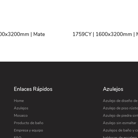
600x3200mm | Mate
1759CY | 1600x3200mm | 
Enlaces Rápidos
Azulejos
Home
Azulejo de diseño d
Azulejos
Azulejo de piso rústi
Mosaico
Azulejo de piedra sin
Producto de baño
Azulejo sin esmaltar
Empresa y equipo
Azulejos de baño y c
FAQ
baldosas de escalera