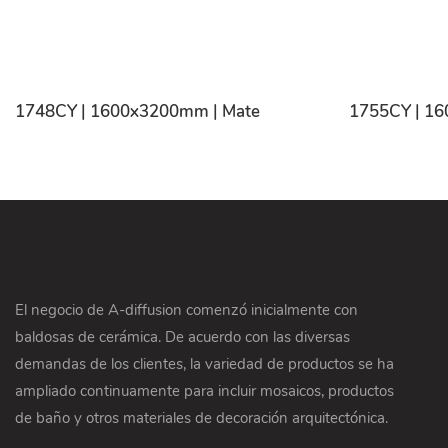
1748CY | 1600x3200mm | Mate
1755CY | 1
El negocio de A-diffusion comenzó inicialmente con
baldosas de cerámica. De acuerdo con las diversas
demandas de los clientes, la variedad de productos se ha
ampliado continuamente para incluir mosaicos, productos
de baño y otros materiales de decoración arquitectónica.