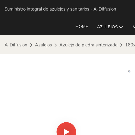
Suministro integral de azulejos y sanitarios
- A-Diffusion
HOME
AZULEJOS
A-Diffusion
Azulejos
Azulejo de piedra sinterizada
160