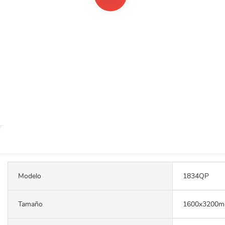
Modelo
1834QP
Tamaño
1600x3200