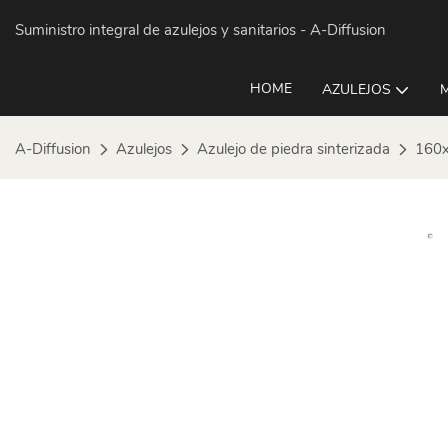
Suministro integral de azulejos y sanitarios
- A-Diffusion
HOME
AZULEJOS
A-Diffusion
Azulejos
Azulejo de piedra sinterizada
160