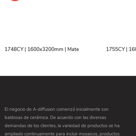
1748CY | 1600x3200mm | Mate
1755CY | 1
El negocio de A-diffusion comenzó inicialmente con
baldosas de cerámica. De acuerdo con las diversas
demandas de los clientes, la variedad de productos se ha
ampliado continuamente para incluir mosaicos, productos