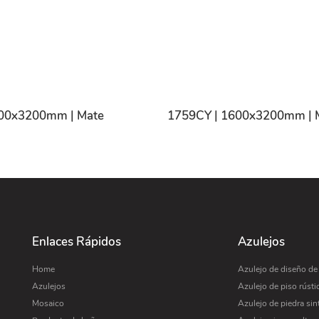
600x3200mm | Mate
1759CY | 1600x3200mm | 
Enlaces Rápidos
Azulejos
Home
Azulejo de diseño d
Azulejos
Azulejo de piso rústi
Mosaico
Azulejo de piedra sin