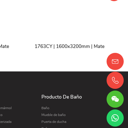
Mate
1763CY | 1600x3200mm | Mate
Producto De Baño
e mármol
Baño
co
Mueble de baño
terizada
Puerta de ducha