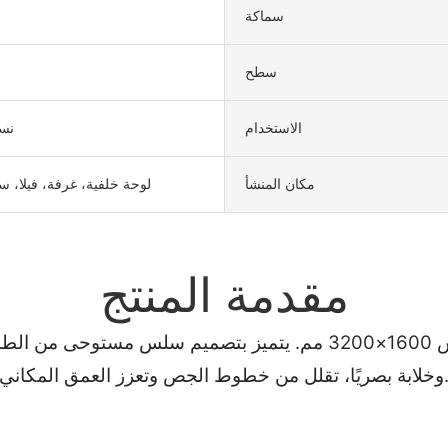
سماكة
سطح
الاستخدام
نسي
مكان المنشأ
لوحة خلفية، غرفة، فيلا، 
مقدمة المنتج
ارتقِ بديكوراتك الداخلية مع بلاط الحجر المُصقول بمقاس 1600×3200 م
ًا، تقلل من خطوط الجص وتعزز العمق المكاني.