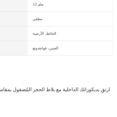
12 ملم
مطفي
الحائط، الأرضية
الصين، قوانغدونغ
وخلابة بصري