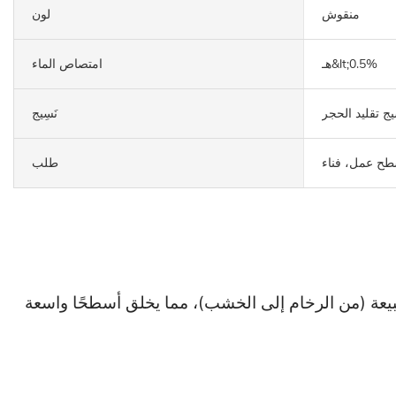
منقوش
لون
هـ&lt;0.5%
امتصاص الماء
ج تقليد الحجر
نَسِيج
سطح عمل، فناء
طلب
م. يتميز بتصميم سلس مستوحى من الطبيعة (من الرخام إلى الخشب)، مما يخلق أسطحًا واسعة