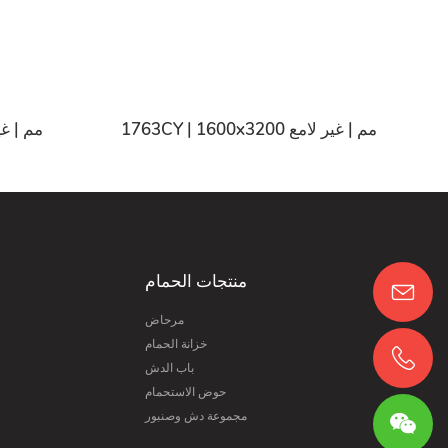
1763CY | 1600x3200 مم | غير لامع
59CY | 1600x3200
منتجات الحمام
مرحاض
خزانة الحمام
باب الدش
حوض الاستحمام
مجموعة دش وصنبور