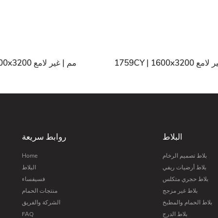
17 مم | غير لامع
1755CY | 1600x3200 مم | غير لامع
البلاط
روابط سريعة
بلاط تصميم الرخام
Home
بلاط أرضيات ريفي
البلاط
بلاط حجري متكلس
فسيفساء
بلاط غير مزجج
منتجات الحمام
بلاط الحمام والمطبخ
الشركة والفريق
بلاط الدرج
FAQ