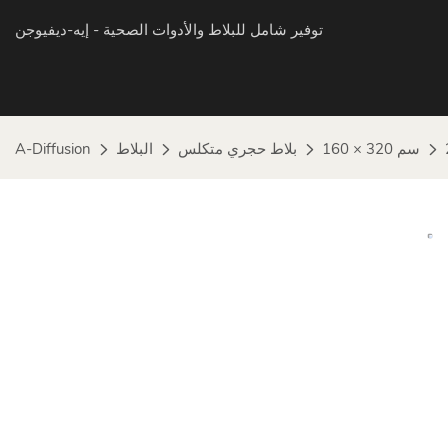
توفير شامل للبلاط والأدوات الصحية
- إيه-ديفيوجن
160 × 320 سم
بلاط حجري متكلس
البلاط
A-Diffusion