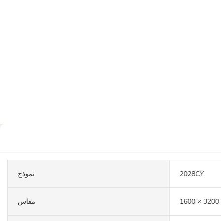
2028CY
نموذج
مقاس