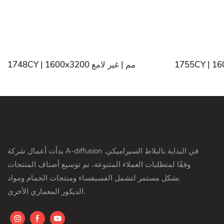
1748CY | 1600x3200 مم | غير لامع
بدأت أعمال شركة A-diffusion في البداية بالبلاط السيراميكي.
وفقًا لمتطلبات العملاء المتنوعة، تم توسيع أصناف المنتجات
بشكل مستمر لتشمل الفسيفساء ومنتجات الحمام ومواد
الديكور المعماري الأخرى.