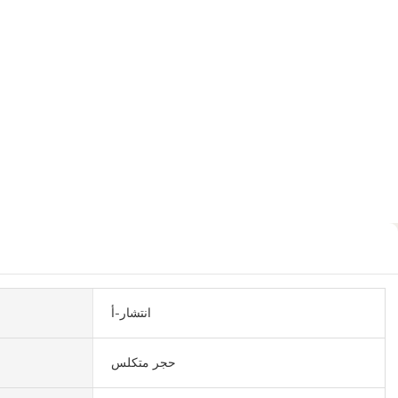
انتشار-أ
حجر متكلس