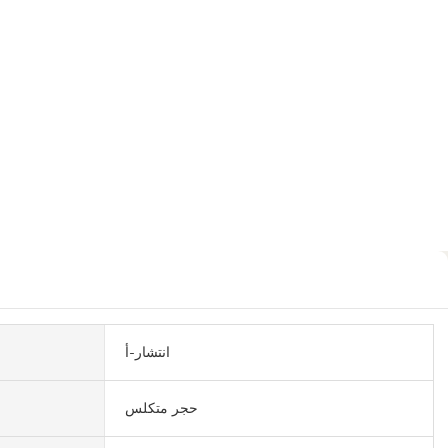
انتشار-أ
حجر متكلس