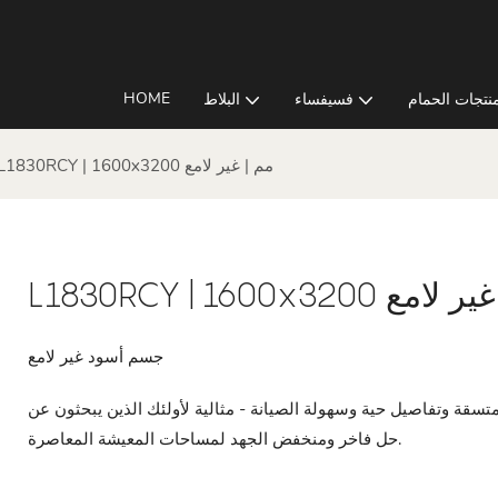
HOME
نتجات الحمام
فسيفساء
البلاط
L1830RCY | 1600x3200 مم | غير لامع
L1830RCY مم | غير لامع
جسم أسود غير لامع
م، كل بلاطة توفر جودة متسقة وتفاصيل حية وسهولة الصيانة - مثالية لأولئك الذين يبحثون عن
حل فاخر ومنخفض الجهد لمساحات المعيشة المعاصرة.