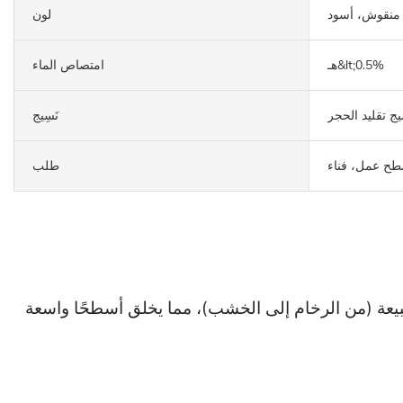
منقوش، أسود
لون
هـ&lt;0.5%
امتصاص الماء
ج تقليد الحجر
نَسِيج
سطح عمل، فناء
طلب
م. يتميز بتصميم سلس مستوحى من الطبيعة (من الرخام إلى الخشب)، مما يخلق أسطحًا واسعة