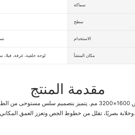
سماكة
سطح
الاستخدام
نسي
مكان المنشأ
لوحة خلفية، غرفة، فيلا، 
مقدمة المنتج
ارتقِ بديكوراتك الداخلية مع بلاط الحجر المُصقول بمقاس 1600×3200 م
ًا، تقلل من خطوط الجص وتعزز العمق المكاني.