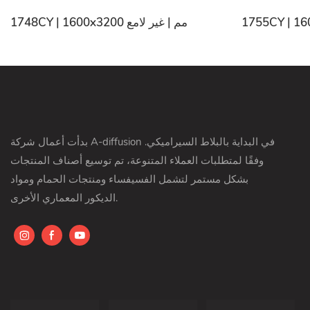
1748CY | 1600x3200 مم | غير لامع
بدأت أعمال شركة A-diffusion في البداية بالبلاط السيراميكي.
وفقًا لمتطلبات العملاء المتنوعة، تم توسيع أصناف المنتجات
بشكل مستمر لتشمل الفسيفساء ومنتجات الحمام ومواد
الديكور المعماري الأخرى.