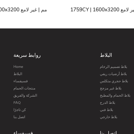
17 مم | غير لامع
1755CY | 1600x3200 مم | غير لامع
البلاط
روابط سريعة
بلاط تصميم الرخام
Home
بلاط أرضيات ريفي
البلاط
بلاط حجري متكلس
فسيفساء
بلاط غير مزجج
منتجات الحمام
بلاط الحمام والمطبخ
الشركة والفريق
بلاط الدرج
FAQ
بلاط فني
كن تاجرًا
بلاط خارجي
اتصل بنا
اتصل بنا
فسيفساء