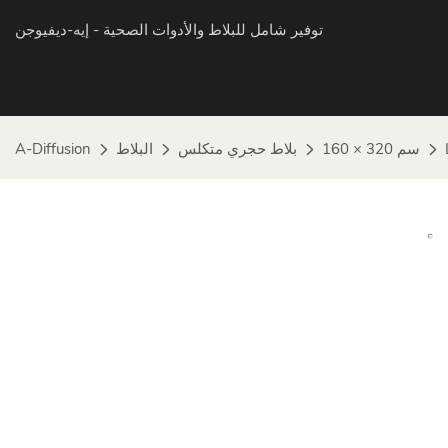
توفير شامل للبلاط والأدوات الصحية
- إيه-ديفيوجن
160 × 320 سم
بلاط حجري متكلس
البلاط
A-Diffusion