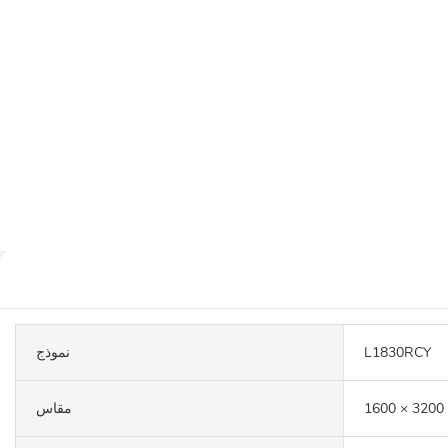
L1830RCY
نموذج
مقاس