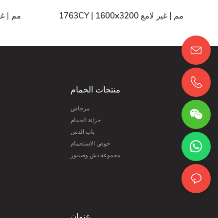
1763CY | 1600x3200 مم | غير لامع
59CY | 1600x3200
منتجات الحمام
مرحاض
خزانة الحمام
باب الدش
حوض الاستحمام
مجموعة دش وصنبور
عنوان