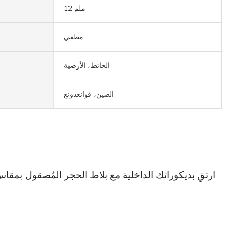
12 ملم
مطفي
الحائط، الأرضية
الصين، قوانغدونغ
وخلابة بصري