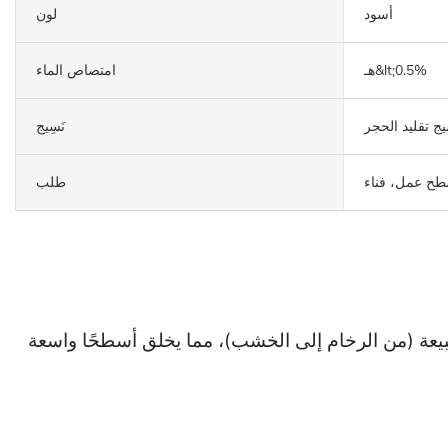
أسود
لون
هـ&lt;0.5%
امتصاص الماء
ج تقليد الحجر
نَسِيج
سطح عمل، فناء
طلب
م. يتميز بتصميم سلس مستوحى من الطبيعة (من الرخام إلى الخشب)، مما يخلق أسطحًا واسعة