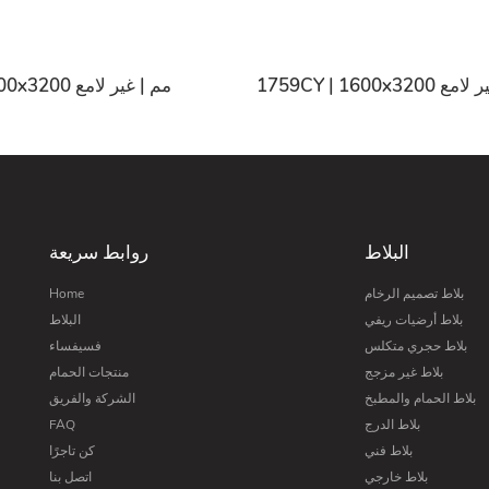
17 مم | غير لامع
1755CY | 1600x3200 مم | غير لامع
البلاط
روابط سريعة
بلاط تصميم الرخام
Home
بلاط أرضيات ريفي
البلاط
بلاط حجري متكلس
فسيفساء
بلاط غير مزجج
منتجات الحمام
بلاط الحمام والمطبخ
الشركة والفريق
بلاط الدرج
FAQ
بلاط فني
كن تاجرًا
بلاط خارجي
اتصل بنا