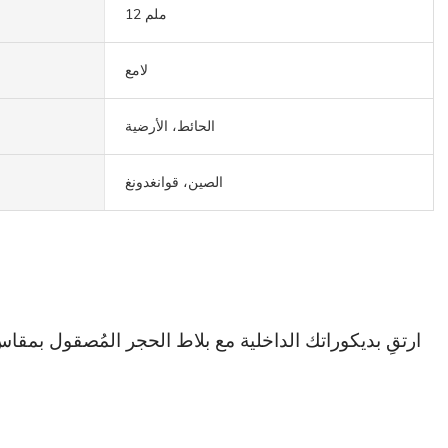
12 ملم
لامع
الحائط، الأرضية
الصين، قوانغدونغ
وخلابة بصري