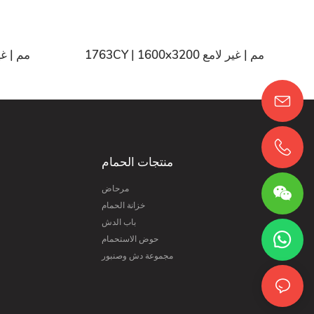
1763CY | 1600x3200 مم | غير لامع
59CY | 1600x3200
منتجات الحمام
مرحاض
خزانة الحمام
باب الدش
حوض الاستحمام
مجموعة دش وصنبور