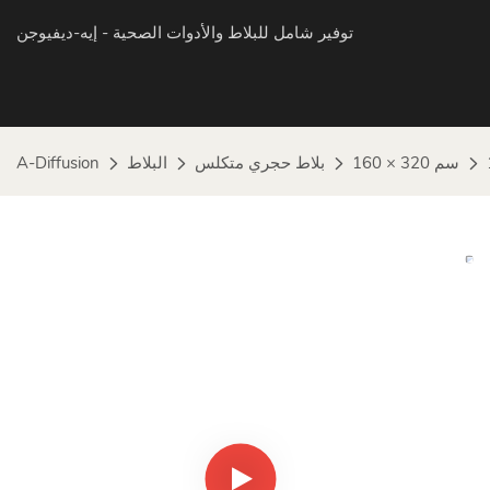
توفير شامل للبلاط والأدوات الصحية
- إيه-ديفيوجن
160 × 320 سم
بلاط حجري متكلس
البلاط
A-Diffusion