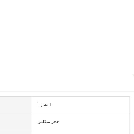
انتشار-أ
حجر متكلس