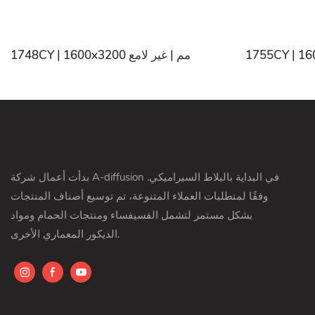
1748CY | 1600x3200 مم | غير لامع
بدأت أعمال شركة A-diffusion في البداية بالبلاط السيراميكي.
وفقًا لمتطلبات العملاء المتنوعة، تم توسيع أصناف المنتجات
بشكل مستمر لتشمل الفسيفساء ومنتجات الحمام ومواد
الديكور المعماري الأخرى.