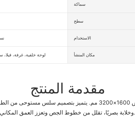
سماكة
سطح
الاستخدام
نسي
مكان المنشأ
لوحة خلفية، غرفة، فيلا، 
مقدمة المنتج
ارتقِ بديكوراتك الداخلية مع بلاط الحجر المُصقول بمقاس 1600×3200 م
ًا، تقلل من خطوط الجص وتعزز العمق المكاني.