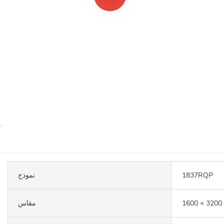
1837RQP
نموذج
مقاس