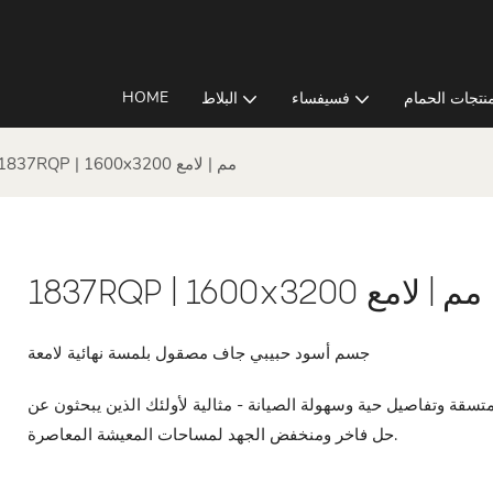
HOME
نتجات الحمام
فسيفساء
البلاط
1837RQP | 1600x3200 مم | لامع
1837RQP | 1600x3200 مم | لامع
جسم أسود حبيبي جاف مصقول بلمسة نهائية لامعة
م، كل بلاطة توفر جودة متسقة وتفاصيل حية وسهولة الصيانة - مثالية لأولئك الذين يبحثون عن
حل فاخر ومنخفض الجهد لمساحات المعيشة المعاصرة.