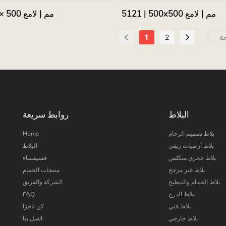
5121 | 500x500 مم | لامع
5126 | 500 × 500 مم | لامع
1
2
البلاط
روابط سريعة
بلاط تصميم الرخام
Home
بلاط أرضيات ريفي
البلاط
بلاط حجري متكلس
فسيفساء
بلاط غير مزجج
منتجات الحمام
بلاط الحمام والمطبخ
الشركة والفريق
بلاط الدرج
FAQ
بلاط فني
كن تاجرًا
بلاط خارجي
اتصل بنا