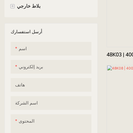
+
135 سم
بلاط مربع
بلاط خارجي
150 سم
بلاط مستطيل
بلاط الأرضية
أرسل استفسارك
بلاط سداسي
بلاط الحائط
بلاط مصنوع يدويًا
بلاط السقف
اسم
بريد إلكتروني
هاتف
اسم الشركة
المحتوى