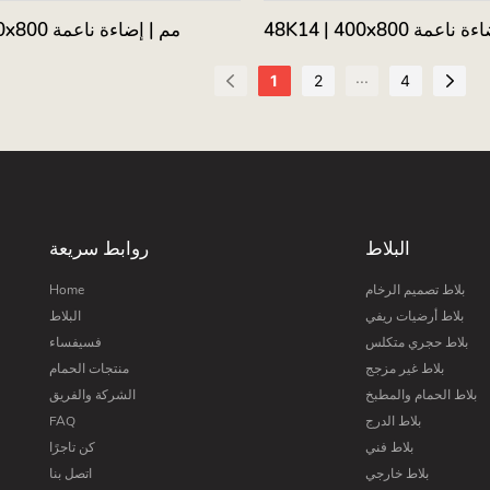
48 مم | إضاءة ناعمة
48K13 | 400x800 مم | إضاءة ناعمة
...
1
2
4
البلاط
روابط سريعة
بلاط تصميم الرخام
Home
بلاط أرضيات ريفي
البلاط
بلاط حجري متكلس
فسيفساء
بلاط غير مزجج
منتجات الحمام
بلاط الحمام والمطبخ
الشركة والفريق
بلاط الدرج
FAQ
بلاط فني
كن تاجرًا
بلاط خارجي
اتصل بنا