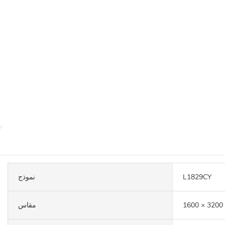
L1829CY
نموذج
مقاس