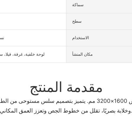
سماكة
سطح
الاستخدام
نسي
مكان المنشأ
لوحة خلفية، غرفة، فيلا، 
مقدمة المنتج
ارتقِ بديكوراتك الداخلية مع بلاط الحجر المُصقول بمقاس 1600×3200 م
ًا، تقلل من خطوط الجص وتعزز العمق المكاني.