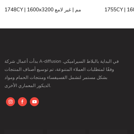
1748CY | 1600x3200 مم | غير لامع
بدأت أعمال شركة A-diffusion في البداية بالبلاط السيراميكي.
وفقًا لمتطلبات العملاء المتنوعة، تم توسيع أصناف المنتجات
بشكل مستمر لتشمل الفسيفساء ومنتجات الحمام ومواد
الديكور المعماري الأخرى.