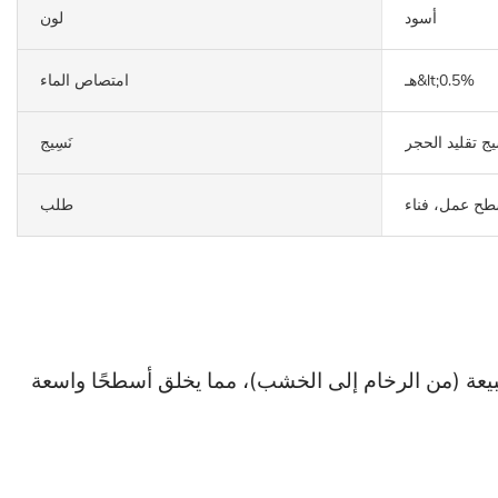
أسود
لون
هـ&lt;0.5%
امتصاص الماء
ج تقليد الحجر
نَسِيج
سطح عمل، فناء
طلب
م. يتميز بتصميم سلس مستوحى من الطبيعة (من الرخام إلى الخشب)، مما يخلق أسطحًا واسعة