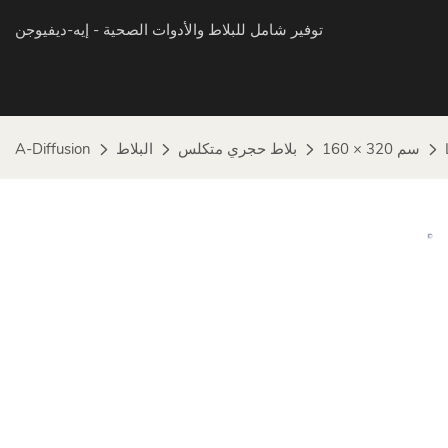
توفير شامل للبلاط والأدوات الصحية
- إيه-ديفيوجن
160 × 320 سم
بلاط حجري متكلس
البلاط
A-Diffusion