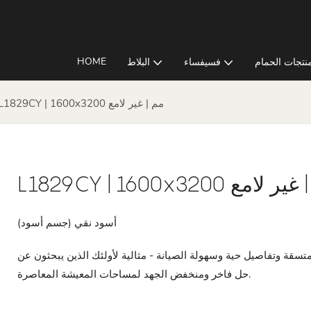
HOME
نتجات الحمام
فسيفساء
البلاط
L1829CY | 1600x3200 مم | غير لامع
L1829CY |  مم | غير لامع
أسود نقي (جسم أسود)
م، كل بلاطة توفر جودة متسقة وتفاصيل حية وسهولة الصيانة - مثالية لأولئك الذين يبحثون عن
حل فاخر ومنخفض الجهد لمساحات المعيشة المعاصرة.