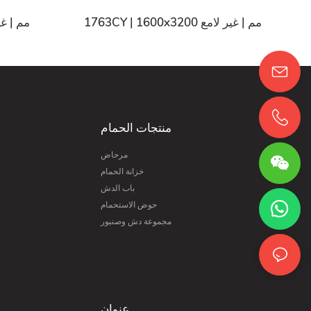
1763CY | 1600x3200 مم | غير لامع
59CY | 1600x3200
منتجات الحمام
مرحاض
خزانة الحمام
باب الدش
حوض الاستحمام
مجموعة دش وصنبور
عنوان