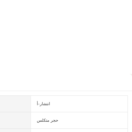
انتشار-أ
حجر متكلس