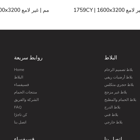
17 مم | غير لامع
1755CY | 1600x3200 مم | غير لامع
البلاط
روابط سريعة
بلاط تصميم الرخام
Home
بلاط أرضيات ريفي
البلاط
بلاط حجري متكلس
فسيفساء
بلاط غير مزجج
منتجات الحمام
بلاط الحمام والمطبخ
الشركة والفريق
بلاط الدرج
FAQ
بلاط فني
كن تاجرًا
بلاط خارجي
اتصل بنا
اتصل بنا
فسيفساء