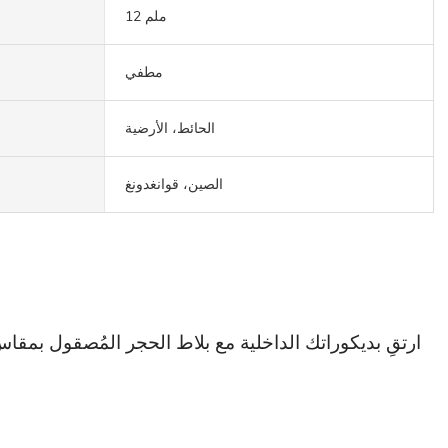
12 ملم
مطفي
الحائط، الأرضية
الصين، قوانغدونغ
وخلابة بصري