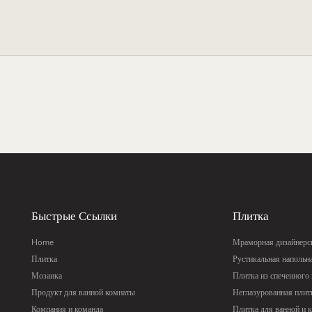
Быстрые Ссылки
Плитка
Home
Мраморная дизайнерск
Плитка
Рустикальная напольн
Мозаика
Плитка из спеченного
Продукт для ванной комнаты
Неглазурованная плит
Компания и команда
Плитка для ванной и 