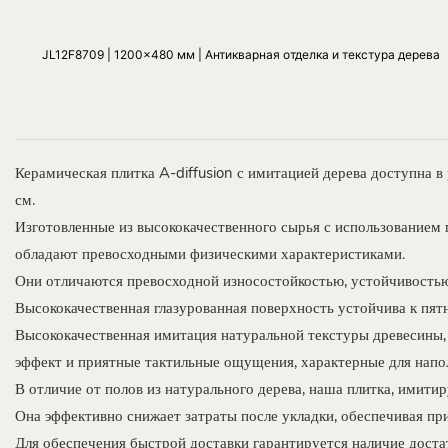
JL12F8709 | 1200x480 мм | Антикварная отделка и текстура дерева
Керамическая плитка A-diffusion с имитацией дерева доступна
см.
Изготовленные из высококачественного сырья с использованием п
обладают превосходными физическими характеристиками.
Они отличаются превосходной износостойкостью, устойчивостью 
Высококачественная глазурованная поверхность устойчива к пятн
Высококачественная имитация натуральной текстуры древесины, 
эффект и приятные тактильные ощущения, характерные для напол
В отличие от полов из натурального дерева, наша плитка, имити
Она эффективно снижает затраты после укладки, обеспечивая пр
Для обеспечения быстрой доставки гарантируется наличие доста