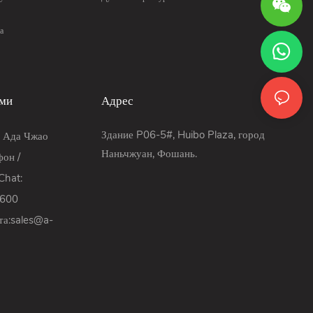
а
ами
Адрес
Здание P06-5#, Huibo Plaza, город
: Ада Чжао
Наньчжуан, Фошань.
он /
hat:
9600
та:
sales@a-