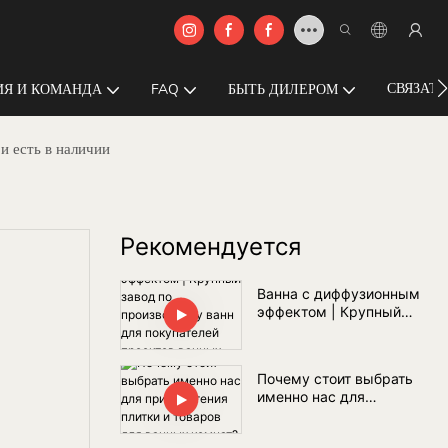
СВЯЗАТЬ
Я И КОМАНДА
FAQ
БЫТЬ ДИЛЕРОМ
и есть в наличии
Рекомендуется
Ванна с диффузионным
эффектом | Крупный
завод по производству
ванн для покупателей
проектов ванных комнат
Почему стоит выбрать
по всему миру
именно нас для
приобретения плитки и
товаров для ванных