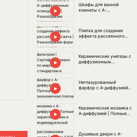
комнат?
Шкафы для ванной
комнаты с А-
диффузионным
освещением |
Разнообразие
Плитка для создания
материалов и оптовые
эффекта рассеянного
поставки
света | Разнообразие
форм и размеров
Керамические унитазы с
диффузионным
фильтром |
Сертифицировано по
мировым стандартам и
Неглазурованный
полный комплект
фарфор с А-диффузией |
сантехники для ванной
Прочная и экономичная
комнаты
плитка для
общественных мест
Керамическая мозаика с
А-диффузией | Полные
характеристики и
индивидуальный дизайн
Душевые двери с А-