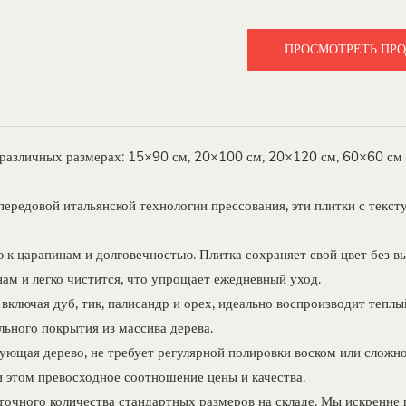
ПРОСМОТРЕТЬ ПР
 в различных размерах: 15×90 см, 20×100 см, 20×120 см, 60×60 с
ередовой итальянской технологии прессования, эти плитки с текст
к царапинам и долговечностью. Плитка сохраняет свой цвет без в
ам и легко чистится, что упрощает ежедневный уход.
включая дуб, тик, палисандр и орех, идеально воспроизводит тепл
ьного покрытия из массива дерева.
рующая дерево, не требует регулярной полировки воском или сложно
и этом превосходное соотношение цены и качества.
точного количества стандартных размеров на складе. Мы искренне