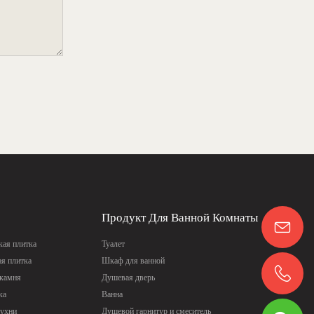
Продукт Для Ванной Комнаты
ая плитка
Туалет
ая плитка
Шкаф для ванной
 камня
Душевая дверь
ка
Ванна
кухни
Душевой гарнитур и смеситель