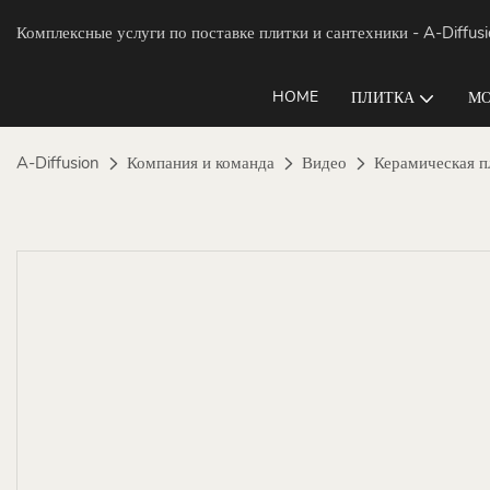
Комплексные услуги по поставке плитки и сантехники
- A-Diffus
HOME
ПЛИТКА
МО
A-Diffusion
Компания и команда
Видео
Керамическая пл