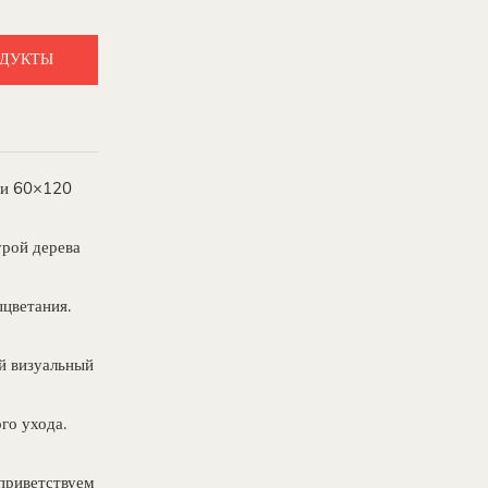
ОДУКТЫ
м и 60×120
урой дерева
ыцветания.
ый визуальный
го ухода.
 приветствуем