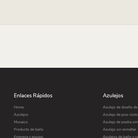
Enlaces Rápidos
Azulejos
Home
Azulejo de diseño d
Azulejos
Azulejo de piso rústi
Mosaico
Azulejo de piedra sin
Producto de baño
Azulejo sin esmaltar
Empresa y equipo
Azulejos de baño y c