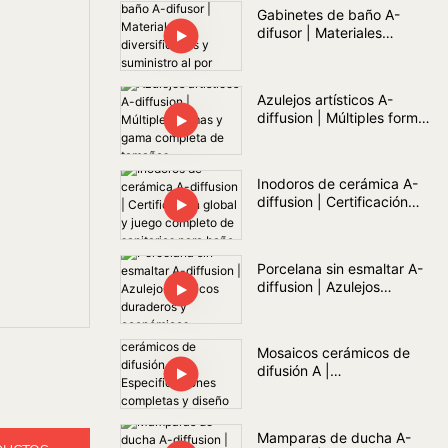
Gabinetes de baño A-
difusor | Materiales
diversificados y suministro
al por mayor
Azulejos artísticos A-
diffusion | Múltiples formas
y gama completa de
tamaños
Inodoros de cerámica A-
diffusion | Certificación
global y juego completo
de sanitarios para baño
Porcelana sin esmaltar A-
diffusion | Azulejos
públicos duraderos y
económicos
Mosaicos cerámicos de
difusión A |
Especificaciones
completas y diseño
personalizado
Mamparas de ducha A-