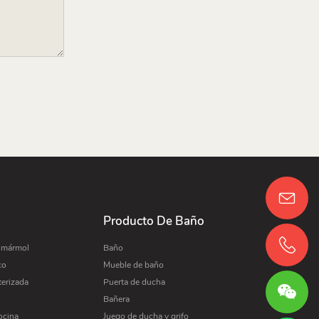
Producto De Baño
e mármol
Baño
co
Mueble de baño
terizada
Puerta de ducha
Bañera
ocina
Juego de ducha y grifo