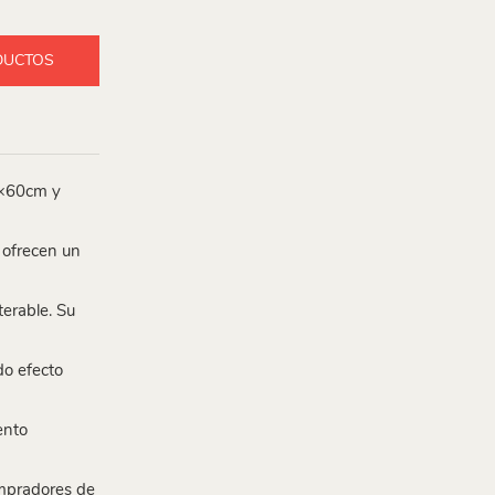
DUCTOS
0×60cm y
 ofrecen un
terable. Su
do efecto
ento
ompradores de