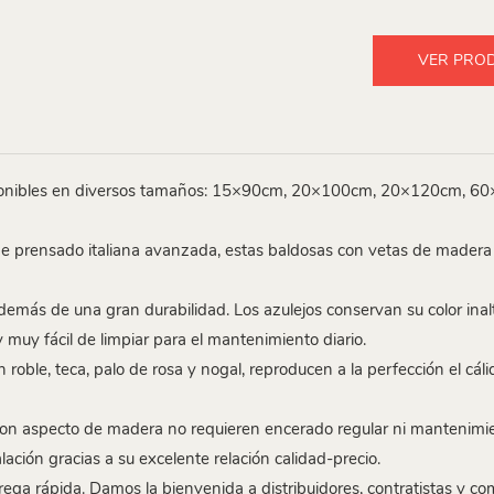
VER PRO
isponibles en diversos tamaños: 15×90cm, 20×100cm, 20×120cm, 6
de prensado italiana avanzada, estas baldosas con vetas de madera
demás de una gran durabilidad. Los azulejos conservan su color inal
 muy fácil de limpiar para el mantenimiento diario.
oble, teca, palo de rosa y nogal, reproducen a la perfección el cáli
 con aspecto de madera no requieren encerado regular ni mantenimi
ación gracias a su excelente relación calidad-precio.
rega rápida. Damos la bienvenida a distribuidores, contratistas y c