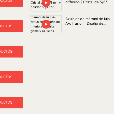
DUCTOS
diffusion | Cristal de 5/6/8
mm y calidad superior
europea
Azulejos de mármol de lujo
A-diffusion | Diseño de
DUCTOS
interiores de alta gama y
azulejos personalizados
DUCTOS
DUCTOS
DUCTOS