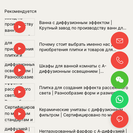
Рекомендуется
Ванна с диффузионным эффектом |
Крупный завод по производству ванн для
покупателей проектов ванных комнат по
всему миру
Почему стоит выбрать именно нас для
приобретения плитки и товаров для
ванных комнат?
Шкафы для ванной комнаты с А-
диффузионным освещением |
Разнообразие материалов и оптовые
поставки
Плитка для создания эффекта рассеянного
света | Разнообразие форм и размеров
Керамические унитазы с диффузионным
фильтром | Сертифицировано по мировым
стандартам и полный комплект сантехники
для ванной комнаты
Неглазурованный фарфор с А-диффузией |