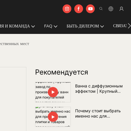
СВЯЗАТЬ
Я И КОМАНДА
FAQ
БЫТЬ ДИЛЕРОМ
ественных мест
Рекомендуется
Ванна с диффузионным
эффектом | Крупный
завод по производству
ванн для покупателей
проектов ванных комнат
Почему стоит выбрать
по всему миру
именно нас для
приобретения плитки и
товаров для ванных