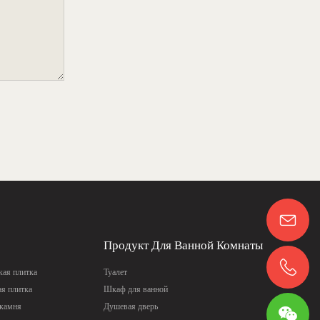
Продукт Для Ванной Комнаты
ая плитка
Туалет
ая плитка
Шкаф для ванной
 камня
Душевая дверь