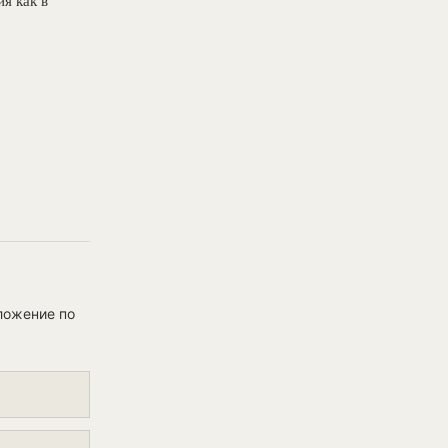
я как в
ложение по