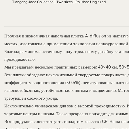
Tiangong Jade Collection | Two sizes | Polished Unglazed
Прочная и экономичная напольная плитка A-diffusion из неглазу
местах, изготовлена ​​с применением технологии неглазурованн
Благодаря минималистичному индустриальному дизайну, эта пл
проходимостью.
Мы предлагаем несколько практичных размеров: 40×40 см, 50×5
Эти плитки обладают исключительной твердостью поверхности, 
коэффициенту водопоглощения (≤0,5%), неглазурованные плитки
износостойкостью, устойчивостью к пятнам и выцветанию. Матов
требующей сложного ухода.
Исключительно универсален для зон с высокой проходимостью. 
торговые центры и школы. Также прекрасно подходит для жилых 
Вся продукция соответствует стандартам качества CE. Наша нег