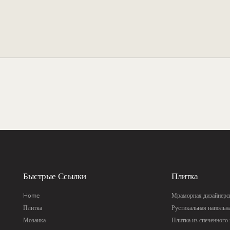
Быстрые Ссылки
Плитка
Home
Мраморная дизайнерск
Плитка
Рустикальная напольн
Мозаика
Плитка из спеченного