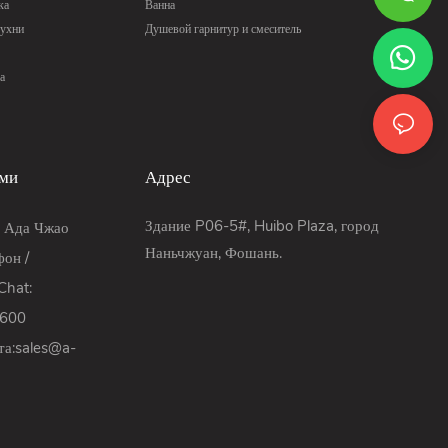
ка
Ванна
кухни
Душевой гарнитур и смеситель
а
ами
Адрес
Здание P06-5#, Huibo Plaza, город
: Ада Чжао
Наньчжуан, Фошань.
он /
hat:
9600
та:
sales@a-