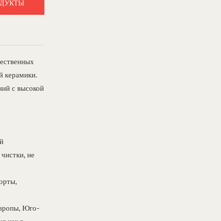
ОДУКТЫ
щественных
й керамики.
ний с высокой
й
чистки, не
орты,
Европы, Юго-