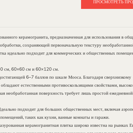
ПРОСМОТРЕТЬ ПР
рованного керамогранита, предназначенная для использования в об
ой обработки, сохраняющей первоначальную текстуру необработанно
итка идеально подходит для коммерческих и общественных помеще
0 см, 60×60 см и 60×120 см.
достигающей 6–7 баллов по шкале Мооса. Благодаря сверхнизкому
 обладают естественными противоскользящими свойствами, высоко
ая необработанная поверхность требует лишь простой ежедневной 
Идеально подходит для больших общественных мест, включая аэроп
помещений, таких как кухни, ванные комнаты и гаражи.
лазурованная керамогранитная плитка широко известна на рынках 