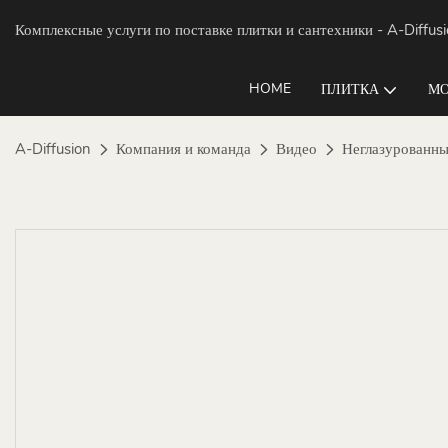
Комплексные услуги по поставке плитки и сантехники
- A-Diffus
HOME
ПЛИТКА
МО
A-Diffusion
Компания и команда
Видео
Неглазурованны