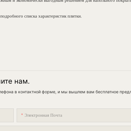
ежным и экономически выгодным решением для напольного покрыти
подробного списка характеристик плитки.
шите нам.
елефона в контактной форме, и мы вышлем вам бесплатное пред
Электронная Почта