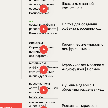
комнат?
Шкафы для ванной
комнаты с А-
диффузионным
освещением |
Разнообразие
Плитка для создания
материалов и оптовые
эффекта рассеянного
поставки
света | Разнообразие
форм и размеров
Керамические унитазы с
диффузионным
фильтром |
Сертифицировано по
мировым стандартам и
Керамическая мозаика с
полный комплект
А-диффузией | Полные
сантехники для ванной
характеристики и
комнаты
индивидуальный дизайн
Душевые двери с А-
образным рассеиванием
света | Стекло 5/6/8 мм,
высокое качество,
соответствующее
Роскошная мраморная
стандартам ЕС