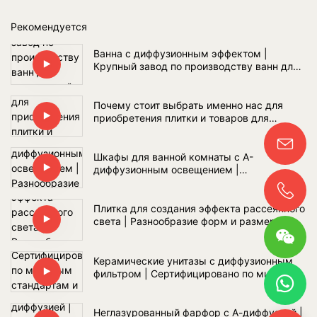
Рекомендуется
Ванна с диффузионным эффектом |
Крупный завод по производству ванн для
покупателей проектов ванных комнат по
всему миру
Почему стоит выбрать именно нас для
приобретения плитки и товаров для
ванных комнат?
Шкафы для ванной комнаты с А-
диффузионным освещением |
Разнообразие материалов и оптовые
поставки
Плитка для создания эффекта рассеянного
света | Разнообразие форм и размеров
Керамические унитазы с диффузионным
фильтром | Сертифицировано по мировым
стандартам и полный комплект сантехники
для ванной комнаты
Неглазурованный фарфор с А-диффузией |