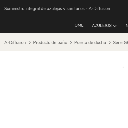
Suministro integral de azulejos y sanitarios
- A-Diffusion
HOME
AZULEJOS
A-Diffusion
Producto de baño
Puerta de ducha
Serie G