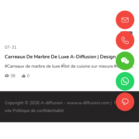
01:23
07-31
Carreaux De Marbre De Luxe A-Diffusion | Design De
Carreaux Haut De Gamme Pour Intérieur Et Sur Mesure
#Carreaux de marbre de luxe
#Îlot de cuisine sur mesure
#Carreaux StoneVein
38
0
Copyright © 2026 A-diffusion - www.a-diffusion.com
|
Plan du
site
Politique de confidentialité