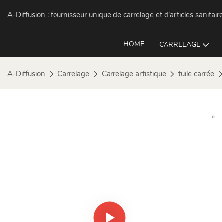
A-Diffusion :
fournisseur unique de carrelage et d'articles sanitair
HOME
CARRELAGE
A-Diffusion
Carrelage
Carrelage artistique
tuile carrée