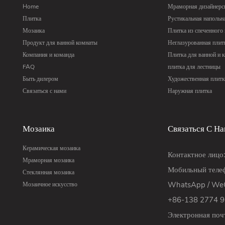
Home
Мраморная дизайнерск
Плитка
Рустикальная напольн
Мозаика
Плитка из спеченного
Продукт для ванной комнаты
Неглазурованная плит
Компания и команда
Плитка для ванной и 
FAQ
плитка для лестницы
Быть дилером
Художественная плитк
Связаться с нами
Наружная плитка
Мозаика
Связаться С Н
Керамическая мозаика
Контактное лицо
Мраморная мозаика
Мобильный телеф
Стеклянная мозаика
WhatsApp / WeC
Мозаичное искусство
+86-138 2774 
Электронная поч