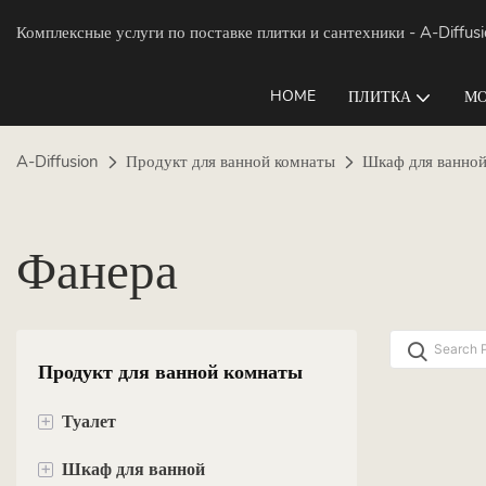
Комплексные услуги по поставке плитки и сантехники
- A-Diffus
HOME
ПЛИТКА
МО
A-Diffusion
Продукт для ванной комнаты
Шкаф для ванно
Фанера
Продукт для ванной комнаты
+
Туалет
+
Шкаф для ванной
Подвесной унитаз