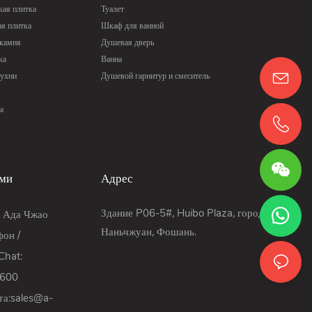
ая плитка
Туалет
ая плитка
Шкаф для ванной
 камня
Душевая дверь
ка
Ванна
кухни
Душевой гарнитур и смеситель
а
ами
Адрес
Здание P06-5#, Huibo Plaza, город
: Ада Чжао
Наньчжуан, Фошань.
он /
hat:
9600
та:
sales@a-