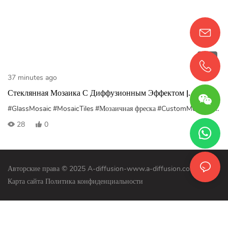
01:10
37 minutes ago
Стеклянная Мозаика С Диффузионным Эффектом |
Изготовление Художественной Мозаики На Заказ И
#GlassMosaic
#MosaicTiles
#Мозаичная фреска
#CustomMosaic
#PoolMosaic
Проекты Класса Люкс
28
0
Авторские права © 2025 A-diffusion-www.a-diffusion.com
|
Карта сайта
Политика конфиденциальности