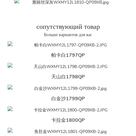
сопутствующий товар
Больше вариантов для вас
帕卡白1797QP
天山白1798QP
白金沙1799QP
卡拉金1800QP