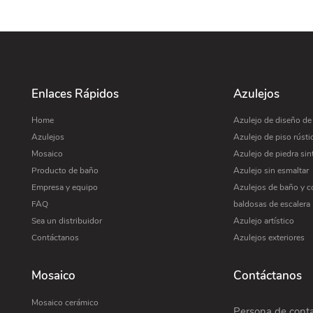
Enlaces Rápidos
Azulejos
Home
Azulejo de diseño d
Azulejos
Azulejo de piso rústi
Mosaico
Azulejo de piedra sin
Producto de baño
Azulejo sin esmaltar
Empresa y equipo
Azulejos de baño y c
FAQ
baldosas de escalera
Sea un distribuidor
Azulejo artístico
Contáctanos
Azulejos exteriores
Mosaico
Contáctanos
Mosaico cerámico
Persona de cont