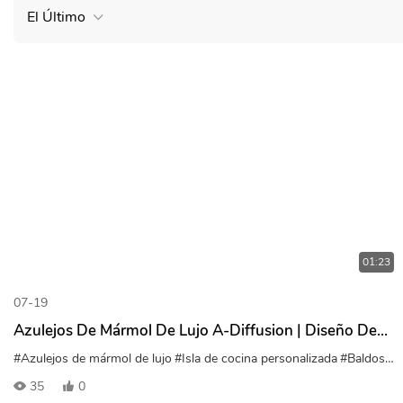
El Último
01:23
07-19
Azulejos De Mármol De Lujo A-Diffusion | Diseño De
Interiores De Alta Gama Y Azulejos Personalizados
#Azulejos de mármol de lujo
#Isla de cocina personalizada
#Baldosas con vetas de piedra
35
0