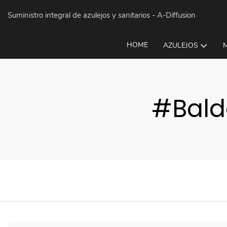
Suministro integral de azulejos y sanitarios
- A-Diffusion
HOME
AZULEJOS
#Bald