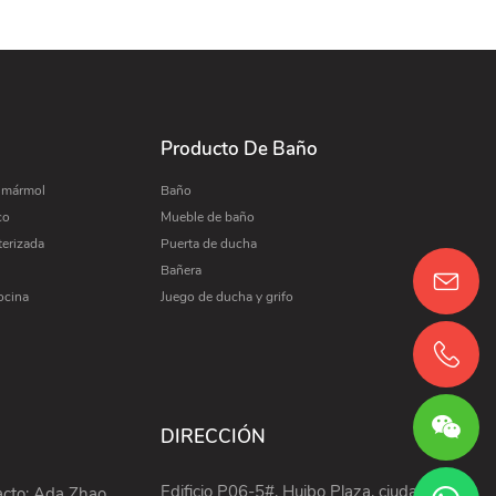
Producto De Baño
e mármol
Baño
co
Mueble de baño
terizada
Puerta de ducha
Bañera
ocina
Juego de ducha y grifo
DIRECCIÓN
Edificio P06-5#, Huibo Plaza, ciudad de
acto: Ada Zhao