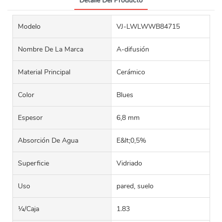
Detalle Del Producto
Modelo
VJ-LWLWWB84715
Nombre De La Marca
A-difusión
Material Principal
Cerámico
Color
Blues
Espesor
6,8 mm
Absorción De Agua
E&lt;0,5%
Superficie
Vidriado
Uso
pared, suelo
¼/caja
1.83