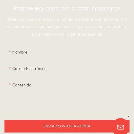
Ponte en contacto con nosotros
¡Deja tu correo electrónico o número de teléfono en el formulario
de contacto para que podamos enviarte un presupuesto gratuito
para nuestra amplia gama de diseños!
Nombre
Correo Electrónico
Contenido
ENVIAR CONSULTA AHORA