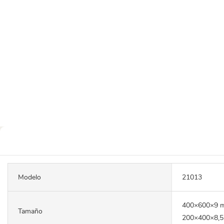
Modelo
21013
400×600×9 
Tamaño
200×400×8,