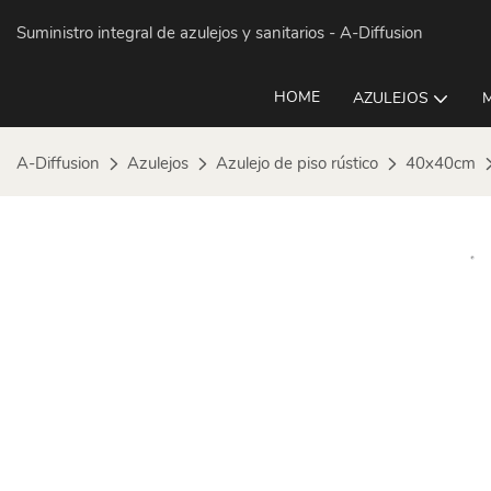
Suministro integral de azulejos y sanitarios
- A-Diffusion
HOME
AZULEJOS
A-Diffusion
Azulejos
Azulejo de piso rústico
40x40cm