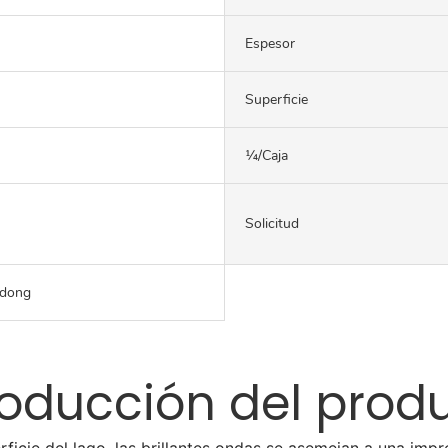
Espesor
Superficie
¼/caja
Solicitud
gdong
roducción del prod