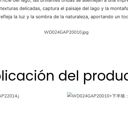
perficie del lago, las brillantes ondas se asemejan a una imp
texturas delicadas, captura el paisaje del lago y la montañ
efleja la luz y la sombra de la naturaleza, aportando un toq
licación del produ