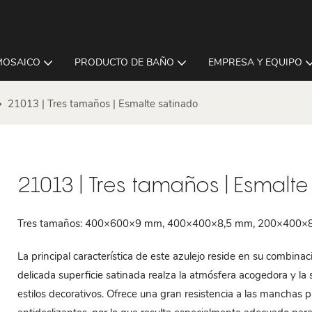
MOSAICO
PRODUCTO DE BAÑO
EMPRESA Y EQUIPO
21013 | Tres tamaños | Esmalte satinado
21013 | Tres tamaños | Esmalt
Tres tamaños: 400×600×9 mm, 400×400×8,5 mm, 200×400×
La principal característica de este azulejo reside en su combina
delicada superficie satinada realza la atmósfera acogedora y la s
estilos decorativos. Ofrece una gran resistencia a las manchas