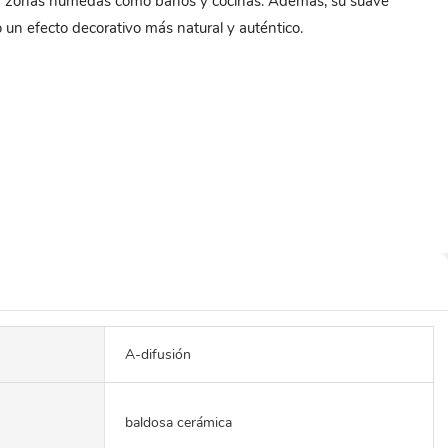
ara zonas húmedas como baños y cocinas. Además, su suave
do un efecto decorativo más natural y auténtico.
A-difusión
baldosa cerámica