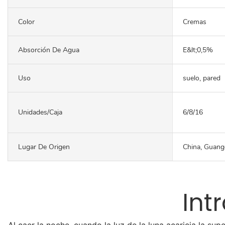
Color
Cremas
Absorción De Agua
E&lt;0,5%
Uso
suelo, pared
Unidades/caja
6/8/16
Lugar De Origen
China, Guan
Int