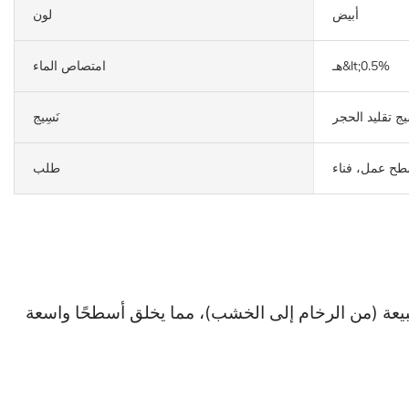
أبيض
لون
هـ&lt;0.5%
امتصاص الماء
ج تقليد الحجر
نَسِيج
سطح عمل، فناء
طلب
م. يتميز بتصميم سلس مستوحى من الطبيعة (من الرخام إلى الخشب)، مما يخلق أسطحًا واسعة