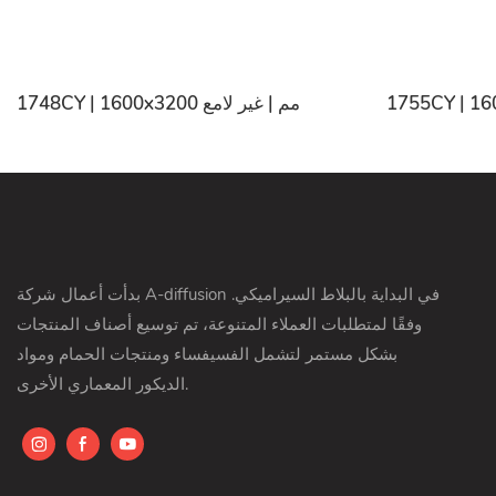
1748CY | 1600x3200 مم | غير لامع
بدأت أعمال شركة A-diffusion في البداية بالبلاط السيراميكي.
وفقًا لمتطلبات العملاء المتنوعة، تم توسيع أصناف المنتجات
بشكل مستمر لتشمل الفسيفساء ومنتجات الحمام ومواد
الديكور المعماري الأخرى.