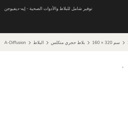
توفير شامل للبلاط والأدوات الصحية
- إيه-ديفيوجن
160 × 320 سم
بلاط حجري متكلس
البلاط
A-Diffusion