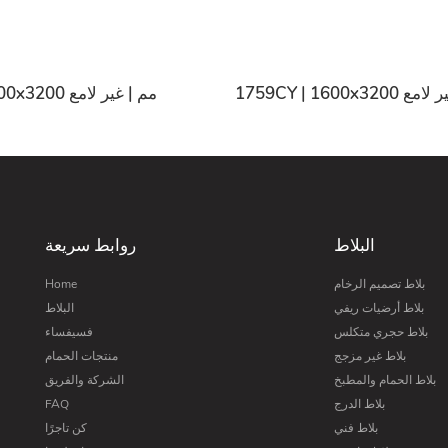
17 مم | غير لامع
1755CY | 1600x3200 مم | غير لامع
البلاط
روابط سريعة
بلاط تصميم الرخام
Home
بلاط أرضيات ريفي
البلاط
بلاط حجري متكلس
فسيفساء
بلاط غير مزجج
منتجات الحمام
بلاط الحمام والمطبخ
الشركة والفريق
بلاط الدرج
FAQ
بلاط فني
كن تاجرًا