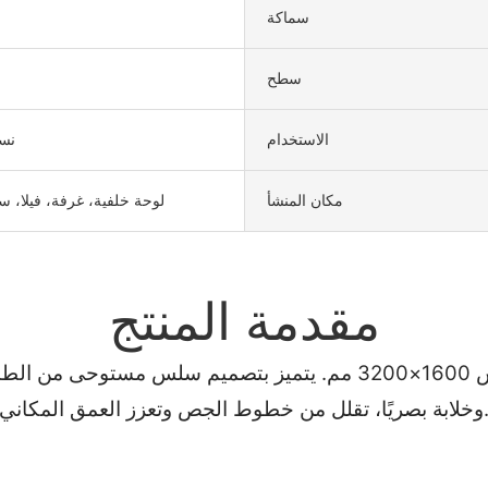
سماكة
سطح
الاستخدام
نسي
مكان المنشأ
لوحة خلفية، غرفة، فيلا، 
مقدمة المنتج
ارتقِ بديكوراتك الداخلية مع بلاط الحجر المُصقول بمقاس 1600×3200 م
ًا، تقلل من خطوط الجص وتعزز العمق المكاني.