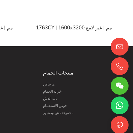
1763CY | 1600x3200 مم | غير لامع
59CY | 1600x3200
منتجات الحمام
مرحاض
خزانة الحمام
باب الدش
حوض الاستحمام
مجموعة دش وصنبور