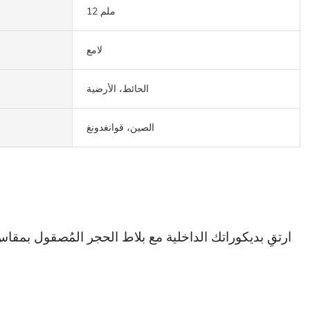
12 ملم
لامع
الحائط، الأرضية
الصين، قوانغدونغ
وخلابة بصري