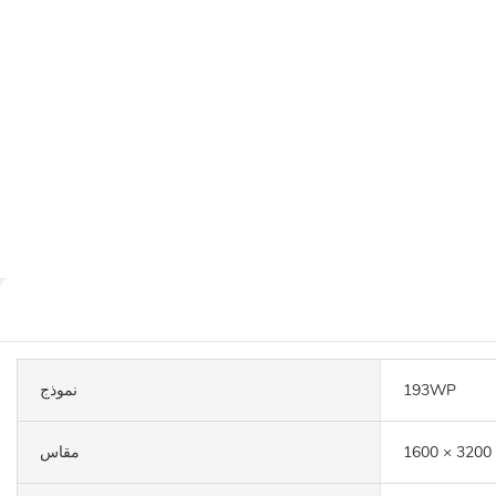
193WP
نموذج
مقاس