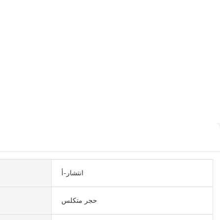
انتشار-أ
حجر متكلس