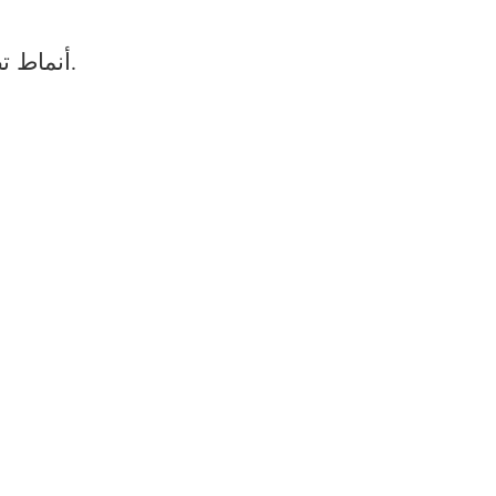
أنماط تصميم متناسقة، تتناسب تماماً مع أبواب الاستحمام والمراحيض وغيرها من الأدوات الصحية.