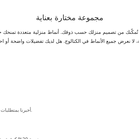
مجموعة مختارة بعناية
ُمكّنك من تصميم منزلك حسب ذوقك. أنماط منزلية متعددة تمنحك خيا
أخبرنا بمتطلبات مشروعك وسنعمل على إيجاد حل يلبي ميزانيتك وتوقعاتك التصميمية.