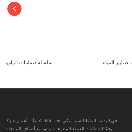
صنابير المياه
سلسلة صمامات الزاوية
بدأت أعمال شركة A-diffusion في البداية بالبلاط السيراميكي.
وفقًا لمتطلبات العملاء المتنوعة، تم توسيع أصناف المنتجات