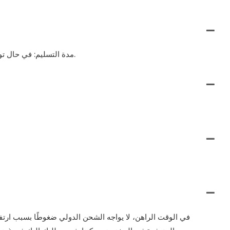
مدة التسليم: في حال توفر المخزون في المستودع، قد يتم التسليم خلال عدة أيام، أو خلال 60-90 يومًا من استلام الدفعة المقدمة، وذلك حسب الكمية المطلوبة.
في الوقت الراهن، لا يواجه الشحن الدولي ضغوطًا بسبب ارتف