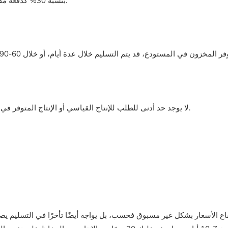
طريقة الدفع: تحويل بنكي (T/T) بنسبة 30% كدفعة مقدمة، و70% تُدفع قبل التسليم.
- لا يوجد حد أدنى للطلب للإنتاج القياسي أو الإنتاج المتوفر في المخزون. - اطلب حاوية كبيرة الحجم، وسيكون السعر أفضل.
اع الأسعار بشكل غير مسبوق فحسب، بل يواجه أيضًا تأخرًا في التسليم ي