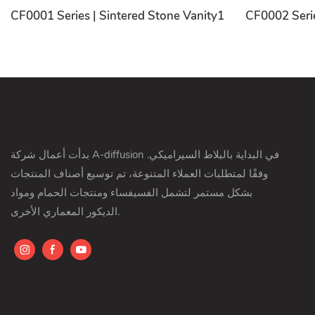
CF0001 Series | Sintered Stone Vanity1
CF0002 Serie
بدأت أعمال شركة A-diffusion في البداية بالبلاط السيراميكي.
وفقًا لمتطلبات العملاء المتنوعة، تم توسيع أصناف المنتجات
بشكل مستمر لتشمل الفسيفساء ومنتجات الحمام ومواد
الديكور المعماري الأخرى.