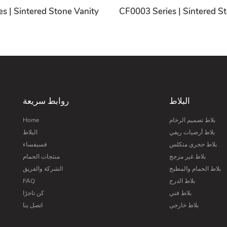
s | Sintered Stone Vanity
CF0003 Series | Sintered S
البلاط
روابط سريعة
بلاط تصميم الرخام
Home
بلاط أرضيات ريفي
البلاط
بلاط حجري متكلس
فسيفساء
بلاط غير مزجج
منتجات الحمام
بلاط الحمام والمطبخ
الشركة والفريق
بلاط الدرج
FAQ
بلاط فني
كن تاجرًا
بلاط خارجي
اتصل بنا