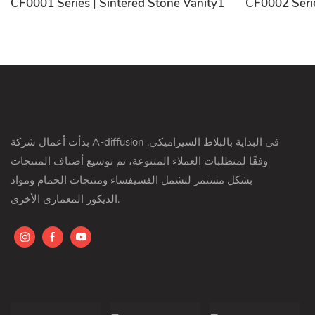
CF0001 Series | Sintered Stone Vanity1
CF0002 Serie
بدأت أعمال شركة A-diffusion في البداية بالبلاط السيراميكي.
وفقًا لمتطلبات العملاء المتنوعة، تم توسيع أصناف المنتجات
بشكل مستمر لتشمل الفسيفساء ومنتجات الحمام ومواد
الديكور المعماري الأخرى.