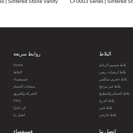
s | Sintered Stone Vanity
CF0003 Series | Sintered S
البلاط
روابط سريعة
بلاط تصميم الرخام
Home
بلاط أرضيات ريفي
البلاط
بلاط حجري متكلس
فسيفساء
بلاط غير مزجج
منتجات الحمام
بلاط الحمام والمطبخ
الشركة والفريق
بلاط الدرج
FAQ
بلاط فني
كن تاجرًا
بلاط خارجي
اتصل بنا
اتصل بنا
فسيفساء