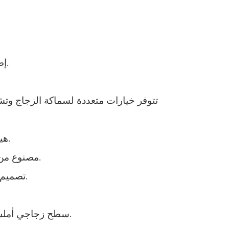
إطار من سبائك الألومنيوم السميكة عالية الجودة، هيكل متين، مقاوم للصدأ والتآكل، عمر خدمة طويل.
تتوفر خيارات متعددة لسماكة الزجاج وتشط
هيكل قابل للتعديل مرن مدمج، سهل التركيب، ويتكيف بشكل مثالي مع عدم استواء الجدران والأسطح.
مصنوع من زجاج أمان مقوى عالي الجودة، يتميز بمقاومة عالية للصدمات، وهو آمن وموثوق للاستخدام العائلي.
تصميم شريط مانع للتسرب دقيق، تأثير ممتاز في منع تسرب الماء، يمنع بشكل فعال تناثر الماء إلى الخارج.
سطح زجاجي أملس مع خيار التنظيف السهل، مقاوم للترسبات الكلسية وسهل المسح، مما يوفر وقت الصيانة اليومية.