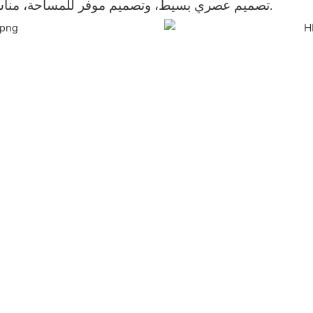
تصميم عصري بسيط، وتصميم موفر للمساحة، مناسب للمشاريع المنزلية والشقق والفنادق.