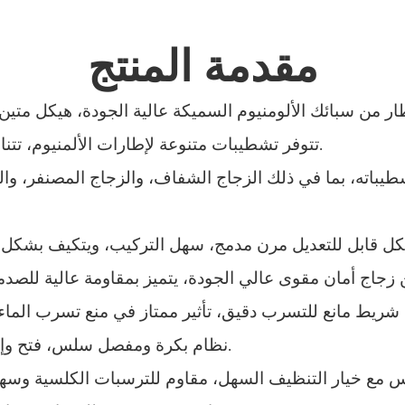
مقدمة المنتج
تتوفر تشطيبات متنوعة لإطارات الألمنيوم، تتناسب مع أنماط ديكور الحمامات المختلفة.
يباته، بما في ذلك الزجاج الشفاف، والزجاج المصنفر، والز
نظام بكرة ومفصل سلس، فتح وإغلاق هادئ، بدون ضوضاء وتشغيل سلس.