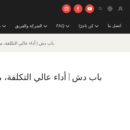
اتصل بنا
كن تاجرًا
FAQ
الشركة والفريق
م
HEBF+HESP | باب دش | أداء عالي التك
HEBF+HESP | باب دش | أداء عالي الت