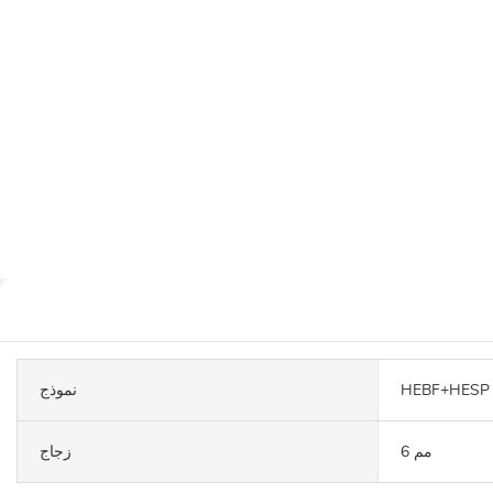
HEBF+HESP
نموذج
6 مم
زجاج