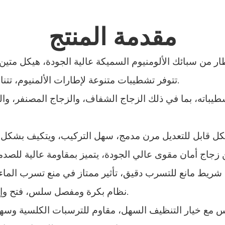
مقدمة المنتج
تتوفر تشطيبات متنوعة لإطارات الألمنيوم، تتناسب مع أنماط ديكور الحمامات المختلفة.
يباته، بما في ذلك الزجاج الشفاف، والزجاج المصنفر، والز
نظام بكرة ومفصل سلس، فتح وإغلاق هادئ، بدون ضوضاء وتشغيل سلس.