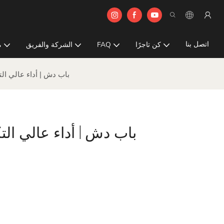
اتصل بنا
كن تاجرًا
FAQ
الشركة والفريق
م
HECE | باب دش | أداء عال
HECE | باب دش | أداء عال