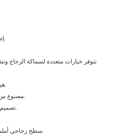
إطار من سبائك الألومنيوم السميكة عالية الجودة، هيكل متين، مقاوم للصدأ والتآكل، عمر خدمة طويل.
تتوفر خيارات متعددة لسماكة الزجاج وتشط
هيكل قابل للتعديل مرن مدمج، سهل التركيب، ويتكيف بشكل مثالي مع عدم استواء الجدران والأسطح.
مصنوع من زجاج أمان مقوى عالي الجودة، يتميز بمقاومة عالية للصدمات، وهو آمن وموثوق للاستخدام العائلي.
تصميم شريط مانع للتسرب دقيق، تأثير ممتاز في منع تسرب الماء، يمنع بشكل فعال تناثر الماء إلى الخارج.
سطح زجاجي أملس مع خيار التنظيف السهل، مقاوم للترسبات الكلسية وسهل المسح، مما يوفر وقت الصيانة اليومية.