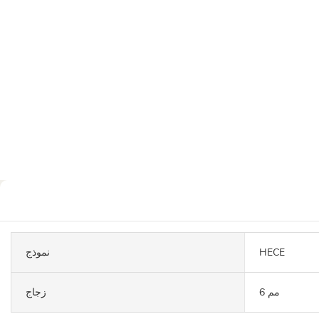
HECE
نموذج
6 مم
زجاج