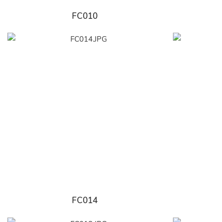
FC010
FC014