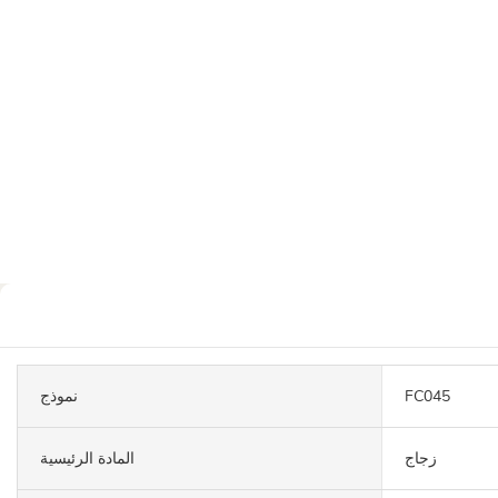
FC045
نموذج
زجاج
المادة الرئيسية