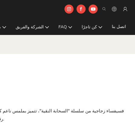
اتصل بنا
كن تاجرًا
FAQ
الشركة والفريق
م
فسيفساء زجاجية من سلسلة "السحابة النقية"، تتميز بملمس ناعم ك
رقيقةً وأنيقةً على أي مساحة، وتتناغم بسلاسة مع مختلف أنماط الديكور.