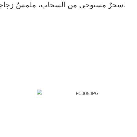
سحرٌ مستوحى من السحاب، ملمسٌ زجاجيٌّ نقي. لمسةٌ أنيقةٌ للديكور، متينةٌ وسهلةُ العناية. أضفِ لمسةً من الانتعاش إلى مساحتك.