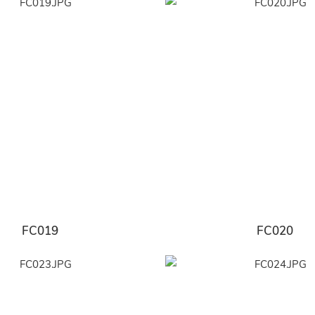
FC019
FC020