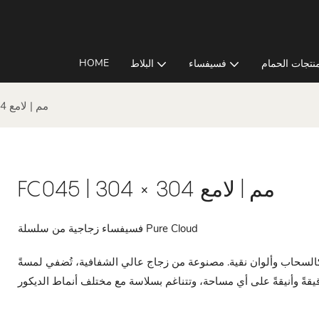
HOME
نتجات الحمام
فسيفساء
البلاط
FC045 | 304 × 304 مم | لامع
FC045 | 304 × 304 مم | لامع
فسيفساء زجاجية من سلسلة Pure Cloud
السحاب وألوان نقية. مصنوعة من زجاج عالي الشفافية، تُضفي لمسةً